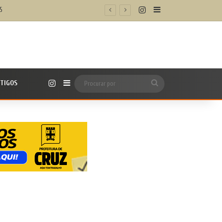
Instagram
Barra Lateral
5
Instagram
TIGOS
Barra Lateral
Procurar
por