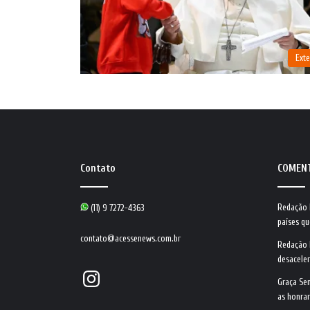
Exte
Contato
COMEN
Redação
(11) 9 7272-4363
países qu
contato@acessenews.com.br
Redação
desacele
Instagram
Graça Se
as honrar