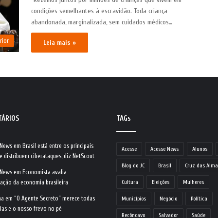
condições semelhantes à escravidão. Toda criança
abandonada, marginalizada, sem cuidados médicos…
rior
Leia mais »
TÁRIOS
TAGs
 News
em
Brasil está entre os principais
Acesse
Acesse News
Alunos
e distribuem ciberataques, diz NetScout
Blog do JC
Brasil
Cruz das Alma
 News
em
Economista avalia
ração da economia brasileira
Cultura
Eleições
Mulheres
na
em
“O Agente Secreto” merece todas
Municípios
Negócio
Política
ias e o nosso frevo no pé
Recôncavo
Salvador
Saúde