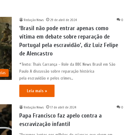
Redação News
29 de abril de 2024
0
‘Brasil não pode entrar apenas como
vítima em debate sobre reparação de
Portugal pela escravidão’, diz Luiz Felipe
de Alencastro
*Texto: Thais Carrança – Role da BBC News Brasil em São
Paulo A discussão sobre reparação histórica
cias
pela escravidão e pelos crimes…
Leia mais »
Redação News
17 de abril de 2024
0
Papa Francisco faz apelo contra a
escravização infantil
“Rezemos juntos por milhões de crianças que vivem em