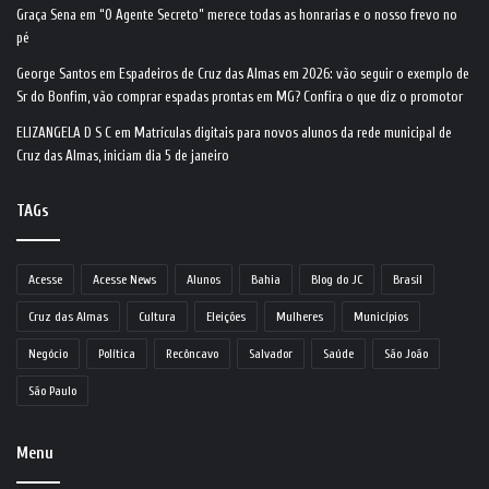
Graça Sena
em
“O Agente Secreto” merece todas as honrarias e o nosso frevo no
pé
George Santos
em
Espadeiros de Cruz das Almas em 2026: vão seguir o exemplo de
Sr do Bonfim, vão comprar espadas prontas em MG? Confira o que diz o promotor
ELIZANGELA D S C
em
Matrículas digitais para novos alunos da rede municipal de
Cruz das Almas, iniciam dia 5 de janeiro
TAGs
Acesse
Acesse News
Alunos
Bahia
Blog do JC
Brasil
Cruz das Almas
Cultura
Eleições
Mulheres
Municípios
Negócio
Política
Recôncavo
Salvador
Saúde
São João
São Paulo
Menu