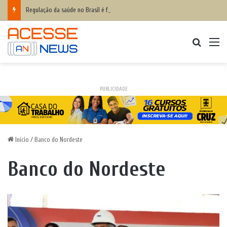
Regulação da saúde no Brasil é falha para 82% do setor
Procurar
M
PUBLICIDADE
Início
/
Banco do Nordeste
Banco do Nordeste