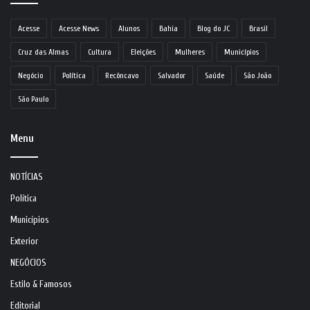
Acesse
Acesse News
Alunos
Bahia
Blog do JC
Brasil
Cruz das Almas
Cultura
Eleições
Mulheres
Municípios
Negócio
Política
Recôncavo
Salvador
Saúde
São João
São Paulo
Menu
NOTÍCIAS
Política
Municípios
Exterior
NEGÓCIOS
Estilo & Famosos
Editorial