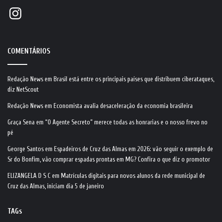
Instagram
COMENTÁRIOS
Redação News
em
Brasil está entre os principais países que distribuem ciberataques,
diz NetScout
Redação News
em
Economista avalia desaceleração da economia brasileira
Graça Sena
em
“O Agente Secreto” merece todas as honrarias e o nosso frevo no
pé
George Santos
em
Espadeiros de Cruz das Almas em 2026: vão seguir o exemplo de
Sr do Bonfim, vão comprar espadas prontas em MG? Confira o que diz o promotor
ELIZANGELA D S C
em
Matrículas digitais para novos alunos da rede municipal de
Cruz das Almas, iniciam dia 5 de janeiro
TAGs