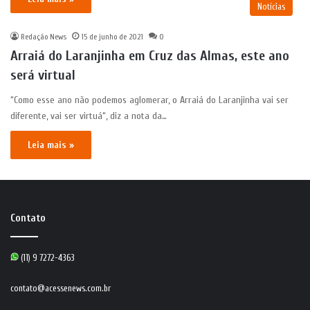
Notícias
Redação News
15 de junho de 2021
0
Arraiá do Laranjinha em Cruz das Almas, este ano
será virtual
“Como esse ano não podemos aglomerar, o Arraiá do Laranjinha vai ser
diferente, vai ser virtuá“, diz a nota da…
Leia mais »
Contato
(11) 9 7272-4363
contato@acessenews.com.br