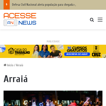
Defesa Civil Nacional alerta população para chegada do ciclone bomba ‘ventos superiores a 100 km/h’
Procurar
M
PUBLICIDADE
Início
/
Arraiá
Arraiá