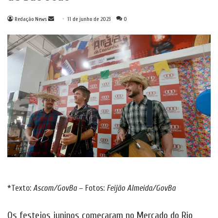
Mande
Redação News
11 de junho de 2023
0
um
e-
mail
*Texto:
Ascom/GovBa
– Fotos:
Feijão Almeida/GovBa
Os festejos juninos começaram no Mercado do Rio