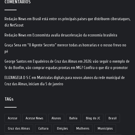
COMENTÁRIOS
Redação News
em
Brasil está entre os principais países que distribuem ciberataques,
diz NetScout
Redação News
em
Economista avalia desaceleração da economia brasileira
Graça Sena
em
“O Agente Secreto” merece todas as honrarias e o nosso frevo no
pé
George Santos
em
Espadeiros de Cruz das Almas em 2026: vão seguir o exemplo de
Sr do Bonfim, vão comprar espadas prontas em MG? Confira o que diz o promotor
ELIZANGELA D S C
em
Matrículas digitais para novos alunos da rede municipal de
Cruz das Almas, iniciam dia 5 de janeiro
TAGs
Acesse
Acesse News
Alunos
Bahia
Blog do JC
Brasil
Cruz das Almas
Cultura
Eleições
Mulheres
Municípios