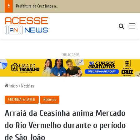
Prefeitura de Cruz lança aplicativo Fala Cruz para aproximar ainda mais a populaçãoda gestão municipal
Procurar
M
PUBLICIDADE
Início
/
Notícias
CULTURA & LAZER
Notícias
Arraiá da Ceasinha anima Mercado
do Rio Vermelho durante o período
de São João