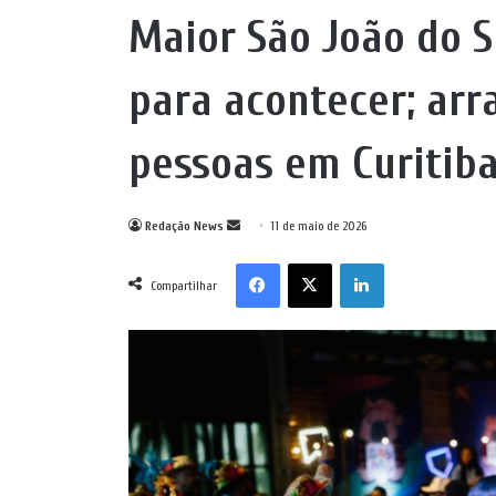
Maior São João do S
para acontecer; arra
pessoas em Curitib
Mande
Redação News
11 de maio de 2026
um
Facebook
X
Linkedin
e-
Compartilhar
mail