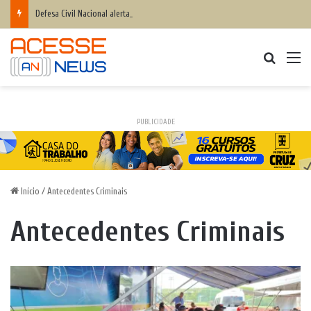
Defesa Civil Nacional alerta população para chegada do ciclone bomba ‘ventos superiores a 100 km/h’
Procurar
M
PUBLICIDADE
Início
/
Antecedentes Criminais
Antecedentes Criminais