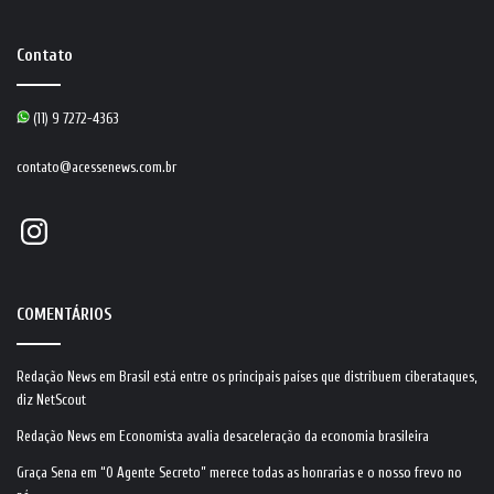
Contato
(11) 9 7272-4363
contato@acessenews.com.br
Instagram
COMENTÁRIOS
Redação News
em
Brasil está entre os principais países que distribuem ciberataques,
diz NetScout
Redação News
em
Economista avalia desaceleração da economia brasileira
Graça Sena
em
“O Agente Secreto” merece todas as honrarias e o nosso frevo no