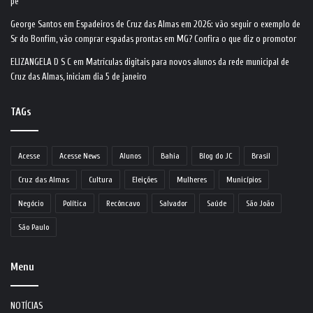
pé
George Santos
em
Espadeiros de Cruz das Almas em 2026: vão seguir o exemplo de
Sr do Bonfim, vão comprar espadas prontas em MG? Confira o que diz o promotor
ELIZANGELA D S C
em
Matrículas digitais para novos alunos da rede municipal de
Cruz das Almas, iniciam dia 5 de janeiro
TAGs
Acesse
Acesse News
Alunos
Bahia
Blog do JC
Brasil
Cruz das Almas
Cultura
Eleições
Mulheres
Municípios
Negócio
Política
Recôncavo
Salvador
Saúde
São João
São Paulo
Menu
NOTÍCIAS