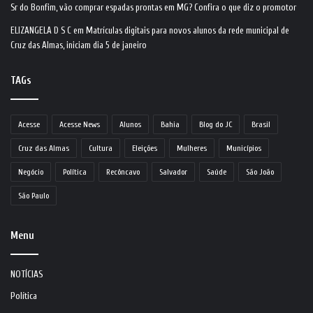
Sr do Bonfim, vão comprar espadas prontas em MG? Confira o que diz o promotor
ELIZANGELA D S C
em
Matrículas digitais para novos alunos da rede municipal de
Cruz das Almas, iniciam dia 5 de janeiro
TAGs
Acesse
Acesse News
Alunos
Bahia
Blog do JC
Brasil
Cruz das Almas
Cultura
Eleições
Mulheres
Municípios
Negócio
Política
Recôncavo
Salvador
Saúde
São João
São Paulo
Menu
NOTÍCIAS
Política