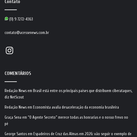
Contato
(11) 9 7272-4363
contato@acessenews.com.br
Instagram
COMENTÁRIOS
Redação News
em
Brasil está entre os principais países que distribuem ciberataques,
diz NetScout
Redação News
em
Economista avalia desaceleração da economia brasileira
Graça Sena
em
“O Agente Secreto” merece todas as honrarias e o nosso frevo no
pé
George Santos
em
Espadeiros de Cruz das Almas em 2026: vão seguir o exemplo de