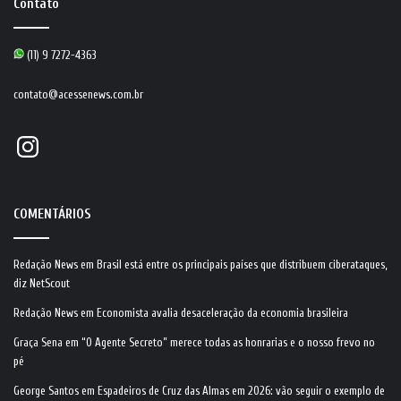
Contato
(11) 9 7272-4363
contato@acessenews.com.br
Instagram
COMENTÁRIOS
Redação News
em
Brasil está entre os principais países que distribuem ciberataques,
diz NetScout
Redação News
em
Economista avalia desaceleração da economia brasileira
Graça Sena
em
“O Agente Secreto” merece todas as honrarias e o nosso frevo no
pé
George Santos
em
Espadeiros de Cruz das Almas em 2026: vão seguir o exemplo de