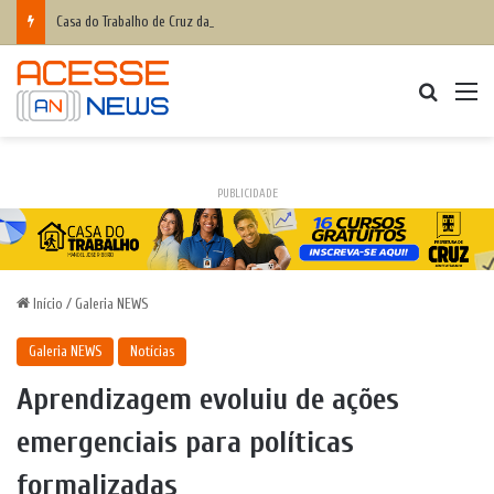
Casa do Trabalho de Cruz das Almas anuncia cursos grátis para quem deseja entrar no mercado de trabalho ou empreender; inscrições abertas
Procurar
M
PUBLICIDADE
Início
/
Galeria NEWS
Galeria NEWS
Notícias
Aprendizagem evoluiu de ações
emergenciais para políticas
formalizadas