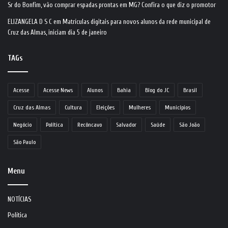
Sr do Bonfim, vão comprar espadas prontas em MG? Confira o que diz o promotor
ELIZANGELA D S C
em
Matrículas digitais para novos alunos da rede municipal de
Cruz das Almas, iniciam dia 5 de janeiro
TAGs
Acesse
Acesse News
Alunos
Bahia
Blog do JC
Brasil
Cruz das Almas
Cultura
Eleições
Mulheres
Municípios
Negócio
Política
Recôncavo
Salvador
Saúde
São João
São Paulo
Menu
NOTÍCIAS
Política