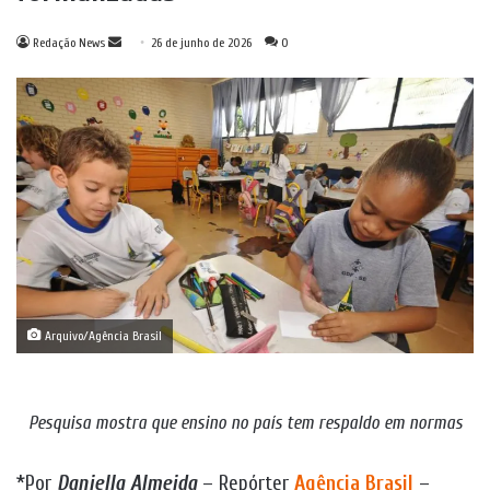
Mande
Redação News
26 de junho de 2026
0
um
e-
mail
Arquivo/Agência Brasil
Pesquisa mostra que ensino no país tem respaldo em normas
*Por
Daniella Almeida
– Repórter
Agência Brasil
–