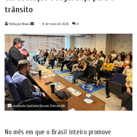
trânsito
Mande
Redação News
8 de maio de 2026
0
um
e-
mail
Leonardo Coutinho/Ascom Detran-BA
No mês em que o Brasil inteiro promove