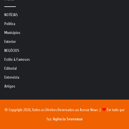
NOTÍCIAS
Política
Municípios
Exterior
NEGÓCIOS
Estilo & Famosos
Editorial
Entrevista
Artigos
© Copyright 2026, Todos os Direitos Reservados ao Acesse News |
Em tudo que
faz:
Agência Sevenmax