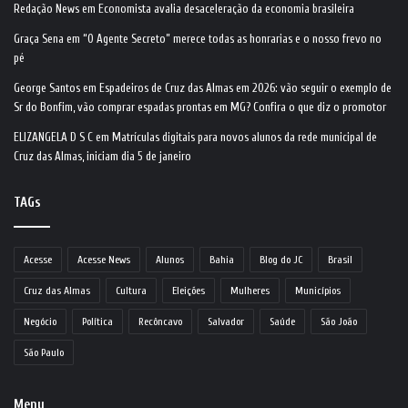
Redação News
em
Economista avalia desaceleração da economia brasileira
Graça Sena
em
“O Agente Secreto” merece todas as honrarias e o nosso frevo no
pé
George Santos
em
Espadeiros de Cruz das Almas em 2026: vão seguir o exemplo de
Sr do Bonfim, vão comprar espadas prontas em MG? Confira o que diz o promotor
ELIZANGELA D S C
em
Matrículas digitais para novos alunos da rede municipal de
Cruz das Almas, iniciam dia 5 de janeiro
TAGs
Acesse
Acesse News
Alunos
Bahia
Blog do JC
Brasil
Cruz das Almas
Cultura
Eleições
Mulheres
Municípios
Negócio
Política
Recôncavo
Salvador
Saúde
São João
São Paulo
Menu