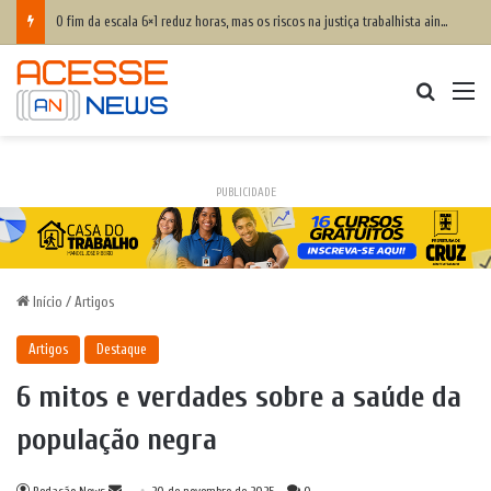
Cruz das Almas: Carreta da Mamografia chega nesta quinta-feira para realizar exames em mulheres de 50 a 74 anos
Procurar
M
PUBLICIDADE
Início
/
Artigos
Artigos
Destaque
6 mitos e verdades sobre a saúde da
população negra
Mande