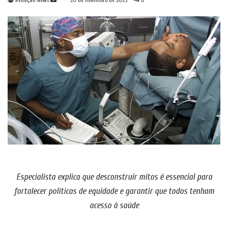
Redação News
20 de novembro de 2025
0
um
e-
mail
Especialista explica que desconstruir mitos é essencial para
fortalecer políticas de equidade e garantir que todos tenham
acesso à saúde