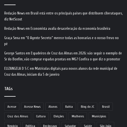
Redação News
em
Brasil está entre os principais países que distribuem ciberataques,
diz NetScout
Redação News
em
Economista avalia desaceleração da economia brasileira
Graça Sena
em
“O Agente Secreto” merece todas as honrarias e o nosso frevo no
pé
George Santos
em
Espadeiros de Cruz das Almas em 2026: vão seguir o exemplo de
Sr do Bonfim, vão comprar espadas prontas em MG? Confira o que diz o promotor
ELIZANGELA D S C
em
Matrículas digitais para novos alunos da rede municipal de
Cruz das Almas, iniciam dia 5 de janeiro
TAGs
Acesse
Acesse News
Alunos
Bahia
Blog do JC
Brasil
Cruz das Almas
Cultura
Eleições
Mulheres
Municípios
Negócio
Política
Recôncavo
Salvador
Saúde
São João