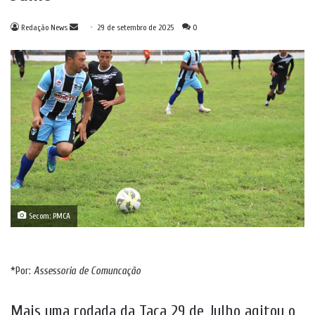
Mande
Redação News
29 de setembro de 2025
0
um
e-
mail
Secom: PMCA
*Por:
Assessoria de Comuncação
Mais uma rodada da Taça 29 de Julho agitou o