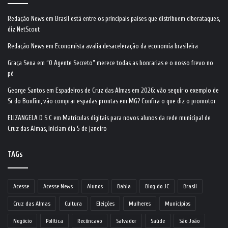
Redação News
em
Brasil está entre os principais países que distribuem ciberataques,
diz NetScout
Redação News
em
Economista avalia desaceleração da economia brasileira
Graça Sena
em
“O Agente Secreto” merece todas as honrarias e o nosso frevo no
pé
George Santos
em
Espadeiros de Cruz das Almas em 2026: vão seguir o exemplo de
Sr do Bonfim, vão comprar espadas prontas em MG? Confira o que diz o promotor
ELIZANGELA D S C
em
Matrículas digitais para novos alunos da rede municipal de
Cruz das Almas, iniciam dia 5 de janeiro
TAGs
Acesse
Acesse News
Alunos
Bahia
Blog do JC
Brasil
Cruz das Almas
Cultura
Eleições
Mulheres
Municípios
Negócio
Política
Recôncavo
Salvador
Saúde
São João