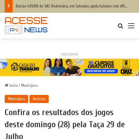
Balcão GOV.BR do SAC Rodoviária, em Salvador, ajuda baianos com dificuldades de acesso a serviços digitais
Procurar
M
PUBLICIDADE
Início
/
Municípios
Municípios
Notícias
Confira os resultados dos jogos
deste domingo (28) pela Taça 29 de
Julho