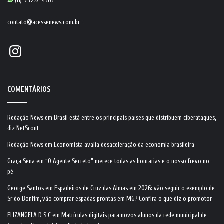
(11) 9 7272-4363
contato@acessenews.com.br
Instagram
COMENTÁRIOS
Redação News
em
Brasil está entre os principais países que distribuem ciberataques,
diz NetScout
Redação News
em
Economista avalia desaceleração da economia brasileira
Graça Sena
em
“O Agente Secreto” merece todas as honrarias e o nosso frevo no
pé
George Santos
em
Espadeiros de Cruz das Almas em 2026: vão seguir o exemplo de
Sr do Bonfim, vão comprar espadas prontas em MG? Confira o que diz o promotor
ELIZANGELA D S C
em
Matrículas digitais para novos alunos da rede municipal de