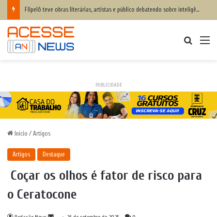
Flipelô teve obras literárias, artistas e público debatendo sobre inteligência humana x inteligência artificial
Procurar
M
PUBLICIDADE
Início
/
Artigos
Artigos
Destaque
Coçar os olhos é fator de risco para
o Ceratocone
Mande