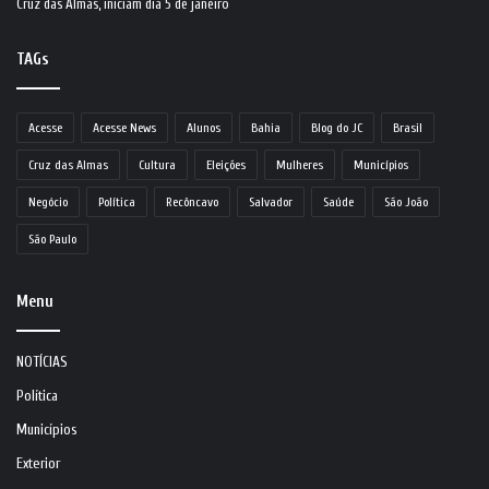
Cruz das Almas, iniciam dia 5 de janeiro
TAGs
Acesse
Acesse News
Alunos
Bahia
Blog do JC
Brasil
Cruz das Almas
Cultura
Eleições
Mulheres
Municípios
Negócio
Política
Recôncavo
Salvador
Saúde
São João
São Paulo
Menu
NOTÍCIAS
Política
Municípios
Exterior