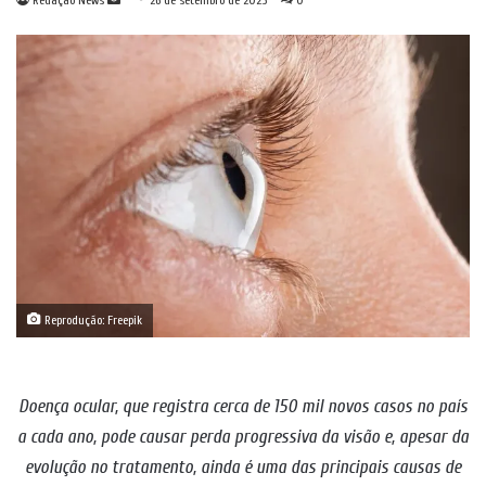
Redação News
26 de setembro de 2025
0
um
e-
mail
Reprodução: Freepik
Doença ocular, que registra cerca de 150 mil novos casos no país
a cada ano, pode causar perda progressiva da visão e, apesar da
evolução no tratamento, ainda é uma das principais causas de