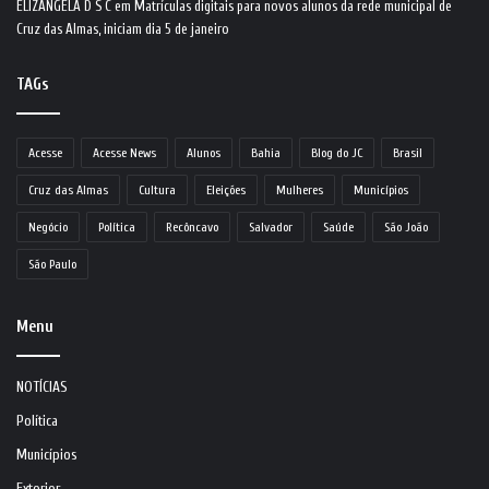
ELIZANGELA D S C
em
Matrículas digitais para novos alunos da rede municipal de
Cruz das Almas, iniciam dia 5 de janeiro
TAGs
Acesse
Acesse News
Alunos
Bahia
Blog do JC
Brasil
Cruz das Almas
Cultura
Eleições
Mulheres
Municípios
Negócio
Política
Recôncavo
Salvador
Saúde
São João
São Paulo
Menu
NOTÍCIAS
Política
Municípios