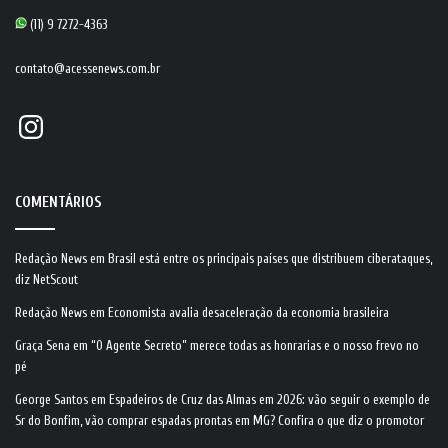
(11) 9 7272-4363
contato@acessenews.com.br
Instagram
COMENTÁRIOS
Redação News
em
Brasil está entre os principais países que distribuem ciberataques,
diz NetScout
Redação News
em
Economista avalia desaceleração da economia brasileira
Graça Sena
em
“O Agente Secreto” merece todas as honrarias e o nosso frevo no
pé
George Santos
em
Espadeiros de Cruz das Almas em 2026: vão seguir o exemplo de
Sr do Bonfim, vão comprar espadas prontas em MG? Confira o que diz o promotor