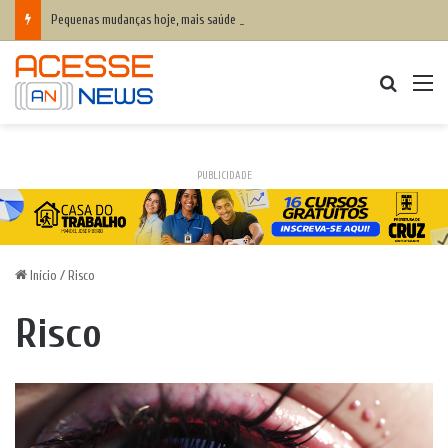
Pequenas mudanças hoje, mais saúde amanhã: como a alimentação ajuda a prevenir o colesterol alto e proteger o coração
Procurar
M
PUBLICIDADE
Início
/
Risco
Risco