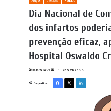
Artigos
Destaque
Notícias
Dia Nacional de Com
dos infartos poderi
prevenção eficaz, a
Hospital Oswaldo C
Mande
Redação News
11 de agosto de 2025
um
Facebook
X
Linkedin
e-
Compartilhar
mail