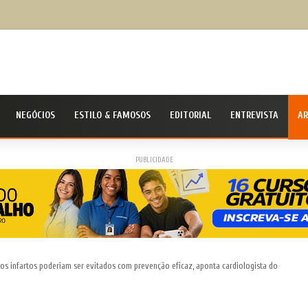
ivil Nacional alerta população para chegada do ciclone bomba ‘ventos superiores a 100 km
NEGÓCIOS
ESTILO & FAMOSOS
EDITORIAL
ENTREVISTA
AR
PUBLICIDADE
os infartos poderiam ser evitados com prevenção eficaz, aponta cardiologista do