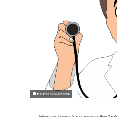
Mohamed Hassan/Pixabay