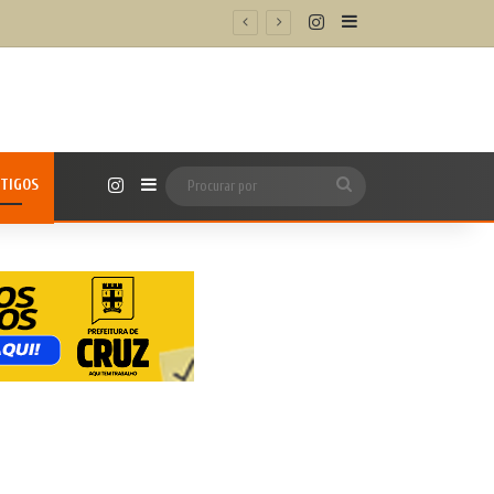
Instagram
Barra Lateral
/h’
Instagram
TIGOS
Barra Lateral
Procurar
por