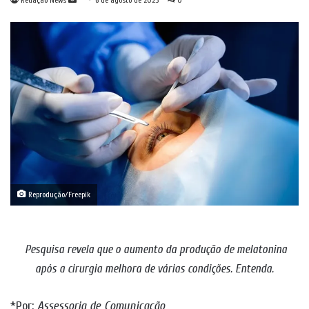
Redação News
6 de agosto de 2025
0
um
e-
mail
Reprodução/Freepik
Pesquisa revela que o aumento da produção de melatonina
após a cirurgia melhora de várias condições. Entenda.
*Por:
Assessoria de Comunicação