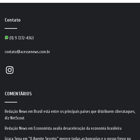
Contato
(11) 9 7272-4363
contato@acessenews.com.br
Instagram
COMENTÁRIOS
Redação News
em
Brasil está entre os principais países que distribuem ciberataques,
diz NetScout
Redação News
em
Economista avalia desaceleração da economia brasileira
Graça Sena
em
“O Agente Secreto” merece todas as honrarias e o nosso frevo no