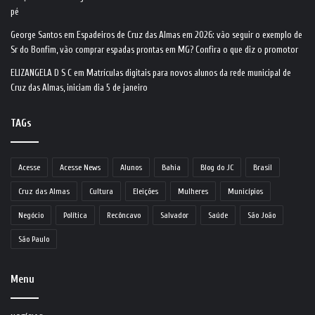
pé
George Santos
em
Espadeiros de Cruz das Almas em 2026: vão seguir o exemplo de
Sr do Bonfim, vão comprar espadas prontas em MG? Confira o que diz o promotor
ELIZANGELA D S C
em
Matrículas digitais para novos alunos da rede municipal de
Cruz das Almas, iniciam dia 5 de janeiro
TAGs
Acesse
Acesse News
Alunos
Bahia
Blog do JC
Brasil
Cruz das Almas
Cultura
Eleições
Mulheres
Municípios
Negócio
Política
Recôncavo
Salvador
Saúde
São João
São Paulo
Menu