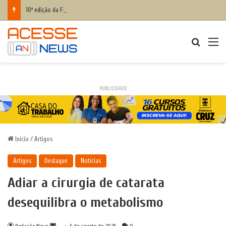
10ª edição da Flipelô começa nesta quarta-feira, com programação gratuita
Procurar
M
PUBLICIDADE
Início
/
Artigos
Artigos
Destaque
Notícias
Adiar a cirurgia de catarata
desequilibra o metabolismo
Mande