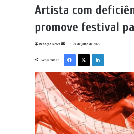
Artista com deficiê
promove festival pa
Mande
Redação News
24 de julho de 2025
um
Facebook
X
Linkedin
e-
Compartilhar
mail