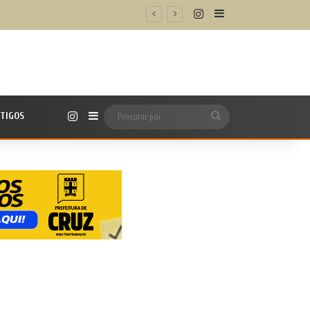
Instagram
Barra Lateral
os digitais
Instagram
TIGOS
Barra Lateral
Procurar
por