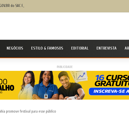
GOV.BR do SAC Rodoviária, em Salvador, ajuda baianos com dificuldades de acesso a serviç
NEGÓCIOS
ESTILO & FAMOSOS
EDITORIAL
ENTREVISTA
AR
PUBLICIDADE
ahia promove festival para esse público