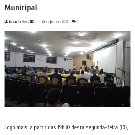
Municipal
Mande
Redação News
10 de julho de 2023
0
um
e-
mail
Logo mais, a partir das 19h30 desta segunda-feira (10),