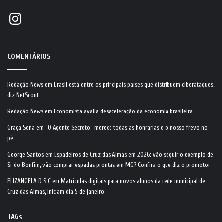
Instagram
COMENTÁRIOS
Redação News
em
Brasil está entre os principais países que distribuem ciberataques,
diz NetScout
Redação News
em
Economista avalia desaceleração da economia brasileira
Graça Sena
em
“O Agente Secreto” merece todas as honrarias e o nosso frevo no
pé
George Santos
em
Espadeiros de Cruz das Almas em 2026: vão seguir o exemplo de
Sr do Bonfim, vão comprar espadas prontas em MG? Confira o que diz o promotor
ELIZANGELA D S C
em
Matrículas digitais para novos alunos da rede municipal de
Cruz das Almas, iniciam dia 5 de janeiro
TAGs