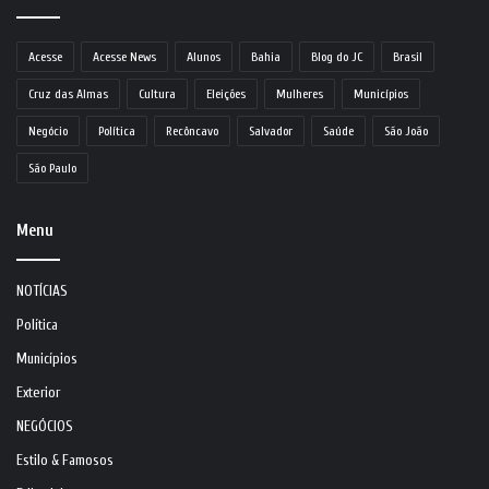
Acesse
Acesse News
Alunos
Bahia
Blog do JC
Brasil
Cruz das Almas
Cultura
Eleições
Mulheres
Municípios
Negócio
Política
Recôncavo
Salvador
Saúde
São João
São Paulo
Menu
NOTÍCIAS
Política
Municípios
Exterior
NEGÓCIOS
Estilo & Famosos