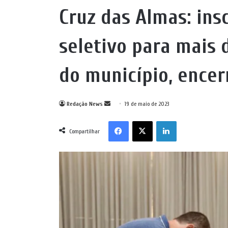
Cruz das Almas: ins
seletivo para mais 
do município, encer
Mande
Redação News
19 de maio de 2023
um
Facebook
X
Linkedin
e-
Compartilhar
mail