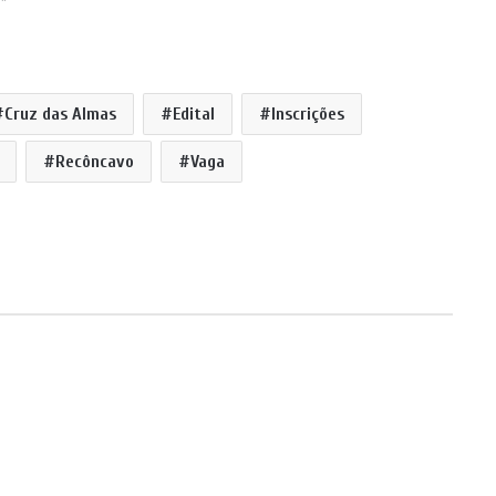
s"
Cruz das Almas
Edital
Inscrições
Recôncavo
Vaga