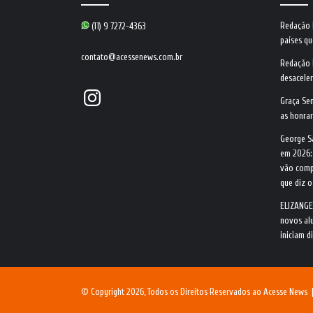
Redação
(11) 9 7272-4363
países qu
contato@acessenews.com.br
Redação
desacele
Instagram
Graça Se
as honrar
George S
em 2026:
vão comp
que diz 
ELIZANGE
novos alu
iniciam d
© Copyright 2026, Todos os Direitos Reservados ao Acesse News