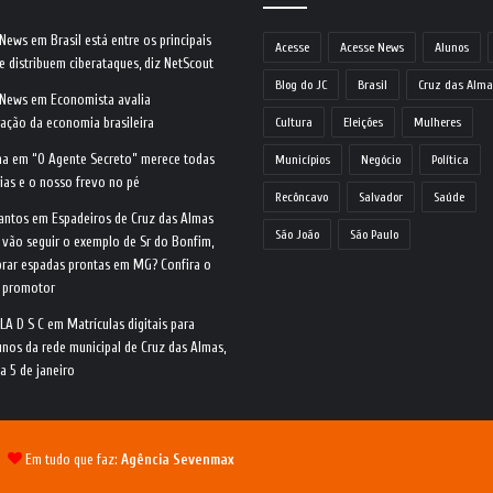
 News
em
Brasil está entre os principais
Acesse
Acesse News
Alunos
e distribuem ciberataques, diz NetScout
Blog do JC
Brasil
Cruz das Alma
 News
em
Economista avalia
ração da economia brasileira
Cultura
Eleições
Mulheres
na
em
“O Agente Secreto” merece todas
Municípios
Negócio
Política
ias e o nosso frevo no pé
Recôncavo
Salvador
Saúde
antos
em
Espadeiros de Cruz das Almas
São João
São Paulo
 vão seguir o exemplo de Sr do Bonfim,
rar espadas prontas em MG? Confira o
o promotor
LA D S C
em
Matrículas digitais para
nos da rede municipal de Cruz das Almas,
ia 5 de janeiro
 |
Em tudo que faz:
Agência Sevenmax