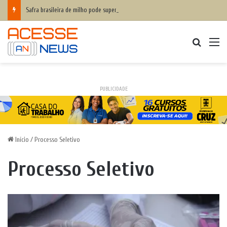
Safra brasileira de milho pode superar 140 milhões de toneladas
Procurar
M
PUBLICIDADE
Início
/
Processo Seletivo
Processo Seletivo