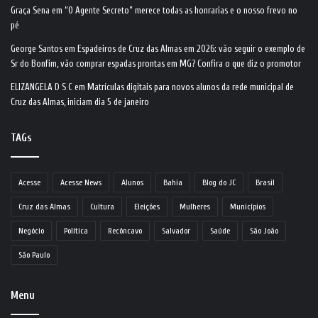
Graça Sena
em
“O Agente Secreto” merece todas as honrarias e o nosso frevo no
pé
George Santos
em
Espadeiros de Cruz das Almas em 2026: vão seguir o exemplo de
Sr do Bonfim, vão comprar espadas prontas em MG? Confira o que diz o promotor
ELIZANGELA D S C
em
Matrículas digitais para novos alunos da rede municipal de
Cruz das Almas, iniciam dia 5 de janeiro
TAGs
Acesse
Acesse News
Alunos
Bahia
Blog do JC
Brasil
Cruz das Almas
Cultura
Eleições
Mulheres
Municípios
Negócio
Política
Recôncavo
Salvador
Saúde
São João
São Paulo
Menu