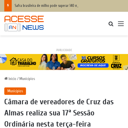
Safra brasileira de milho pode superar 140 milhões de toneladas
Procurar
M
PUBLICIDADE
Início
/
Municípios
Municípios
Câmara de vereadores de Cruz das
Almas realiza sua 17ª Sessão
Ordinária nesta terça-feira