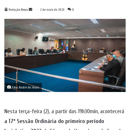
Mande
Redação News
2 de maio de 2023
0
um
e-
mail
Foto: André de Jesus
Nesta terça-feira (2), a partir das 19h30min, acontecerá
a 17ª Sessão Ordinária do primeiro período