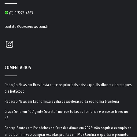
(11) 9 7272-4363
contato@acessenews.com.br
Instagram
COMENTÁRIOS
Redação News
em
Brasil está entre os principais países que distribuem ciberataques,
diz NetScout
Redação News
em
Economista avalia desaceleração da economia brasileira
Graça Sena
em
“O Agente Secreto” merece todas as honrarias e o nosso frevo no
pé
George Santos
em
Espadeiros de Cruz das Almas em 2026: vão seguir o exemplo de
Sr do Bonfim, vão comprar espadas prontas em MG? Confira o que diz o promotor