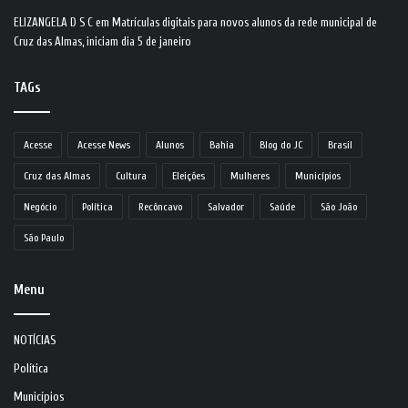
ELIZANGELA D S C
em
Matrículas digitais para novos alunos da rede municipal de
Cruz das Almas, iniciam dia 5 de janeiro
TAGs
Acesse
Acesse News
Alunos
Bahia
Blog do JC
Brasil
Cruz das Almas
Cultura
Eleições
Mulheres
Municípios
Negócio
Política
Recôncavo
Salvador
Saúde
São João
São Paulo
Menu
NOTÍCIAS
Política
Municípios