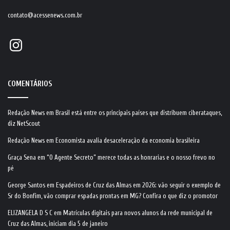
contato@acessenews.com.br
Instagram
COMENTÁRIOS
Redação News
em
Brasil está entre os principais países que distribuem ciberataques,
diz NetScout
Redação News
em
Economista avalia desaceleração da economia brasileira
Graça Sena
em
“O Agente Secreto” merece todas as honrarias e o nosso frevo no
pé
George Santos
em
Espadeiros de Cruz das Almas em 2026: vão seguir o exemplo de
Sr do Bonfim, vão comprar espadas prontas em MG? Confira o que diz o promotor
ELIZANGELA D S C
em
Matrículas digitais para novos alunos da rede municipal de
Cruz das Almas, iniciam dia 5 de janeiro