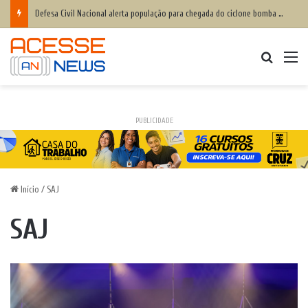
Defesa Civil Nacional alerta população para chegada do ciclone bomba ‘ventos superiores a 100 km/h’
Procurar
M
PUBLICIDADE
Início
/
SAJ
SAJ