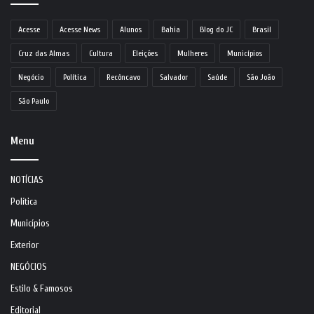
Acesse
Acesse News
Alunos
Bahia
Blog do JC
Brasil
Cruz das Almas
Cultura
Eleições
Mulheres
Municípios
Negócio
Política
Recôncavo
Salvador
Saúde
São João
São Paulo
Menu
NOTÍCIAS
Política
Municípios
Exterior
NEGÓCIOS
Estilo & Famosos
Editorial