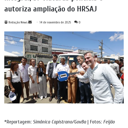
autoriza ampliação do HRSAJ
Mande
Redação News
14 de novembro de 2025
0
um
e-
mail
*Reportagem:
Simônica Capistrano/GovBa
| Fotos:
Feijão