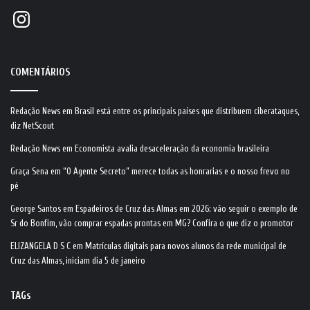
Instagram
COMENTÁRIOS
Redação News
em
Brasil está entre os principais países que distribuem ciberataques,
diz NetScout
Redação News
em
Economista avalia desaceleração da economia brasileira
Graça Sena
em
“O Agente Secreto” merece todas as honrarias e o nosso frevo no
pé
George Santos
em
Espadeiros de Cruz das Almas em 2026: vão seguir o exemplo de
Sr do Bonfim, vão comprar espadas prontas em MG? Confira o que diz o promotor
ELIZANGELA D S C
em
Matrículas digitais para novos alunos da rede municipal de
Cruz das Almas, iniciam dia 5 de janeiro
TAGs