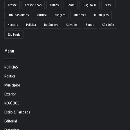
Acesse
Acesse News
Alunos
Bahia
Blog do JC
Brasil
Cruz das Almas
Cultura
Eleições
Mulheres
Municípios
Negócio
Política
Recôncavo
Salvador
Saúde
São João
São Paulo
Menu
NOTÍCIAS
Política
Municípios
Exterior
NEGÓCIOS
Estilo & Famosos
Editorial