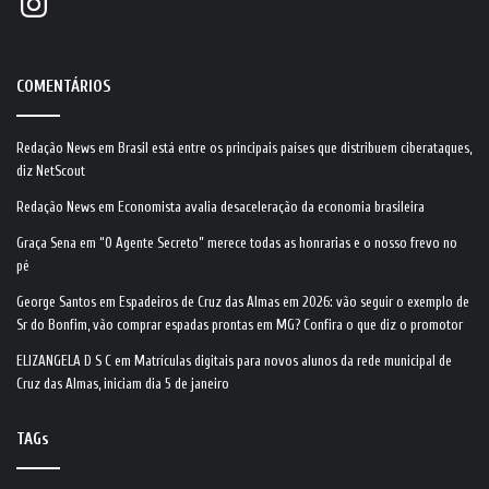
COMENTÁRIOS
Redação News
em
Brasil está entre os principais países que distribuem ciberataques,
diz NetScout
Redação News
em
Economista avalia desaceleração da economia brasileira
Graça Sena
em
“O Agente Secreto” merece todas as honrarias e o nosso frevo no
pé
George Santos
em
Espadeiros de Cruz das Almas em 2026: vão seguir o exemplo de
Sr do Bonfim, vão comprar espadas prontas em MG? Confira o que diz o promotor
ELIZANGELA D S C
em
Matrículas digitais para novos alunos da rede municipal de
Cruz das Almas, iniciam dia 5 de janeiro
TAGs