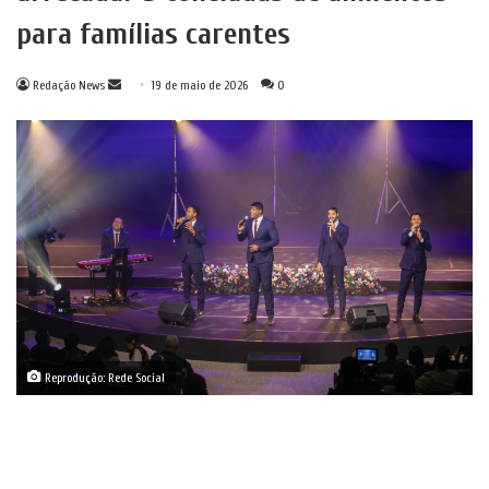
para famílias carentes
Mande
Redação News
19 de maio de 2026
0
um
e-
mail
Reprodução: Rede Social