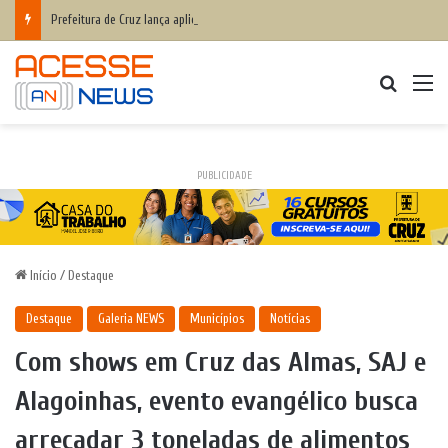
Prefeitura de Cruz lança aplicativo Fala Cruz para aproximar ainda mais a populaçãoda gestão municipal
Procurar
M
PUBLICIDADE
Início
/
Destaque
Destaque
Galeria NEWS
Municípios
Notícias
Com shows em Cruz das Almas, SAJ e
Alagoinhas, evento evangélico busca
arrecadar 3 toneladas de alimentos