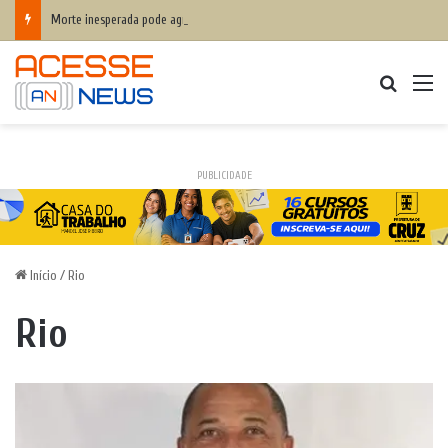
Morte inesperada pode agravar desequilíbrio financeiro das famílias
Procurar
M
PUBLICIDADE
Início
/
Rio
Rio