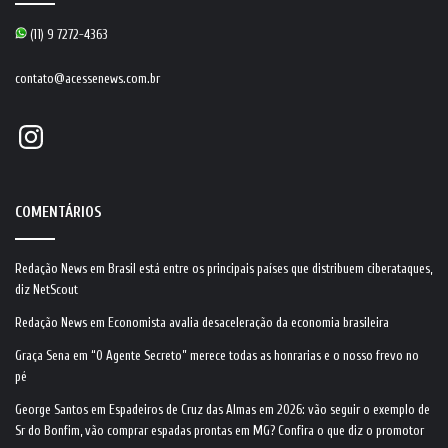
(11) 9 7272-4363
contato@acessenews.com.br
Instagram
COMENTÁRIOS
Redação News
em
Brasil está entre os principais países que distribuem ciberataques,
diz NetScout
Redação News
em
Economista avalia desaceleração da economia brasileira
Graça Sena
em
“O Agente Secreto” merece todas as honrarias e o nosso frevo no
pé
George Santos
em
Espadeiros de Cruz das Almas em 2026: vão seguir o exemplo de
Sr do Bonfim, vão comprar espadas prontas em MG? Confira o que diz o promotor