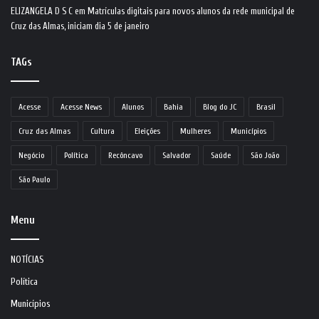
ELIZANGELA D S C
em
Matrículas digitais para novos alunos da rede municipal de
Cruz das Almas, iniciam dia 5 de janeiro
TAGs
Acesse
Acesse News
Alunos
Bahia
Blog do JC
Brasil
Cruz das Almas
Cultura
Eleições
Mulheres
Municípios
Negócio
Política
Recôncavo
Salvador
Saúde
São João
São Paulo
Menu
NOTÍCIAS
Política
Municípios