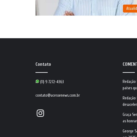
Atuali
Contato
COMEN
Redação
(11) 9 7272-4363
países qu
contato@acessenews.com.br
Redação
desacele
Instagram
Graça Se
as honrar
George S