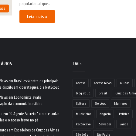
populacional que…
dade
Leia mais »
TÁRIOS
TAGs
 News
em
Brasil está entre os principais
Acesse
Acesse News
Alunos
e distribuem ciberataques, diz NetScout
Blog do JC
Brasil
Cruz das Alma
 News
em
Economista avalia
ração da economia brasileira
Cultura
Eleições
Mulheres
na
em
“O Agente Secreto” merece todas
Municípios
Negócio
Política
ias e o nosso frevo no pé
Recôncavo
Salvador
Saúde
antos
em
Espadeiros de Cruz das Almas
São João
São Paulo