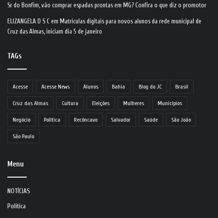
Sr do Bonfim, vão comprar espadas prontas em MG? Confira o que diz o promotor
ELIZANGELA D S C
em
Matrículas digitais para novos alunos da rede municipal de
Cruz das Almas, iniciam dia 5 de janeiro
TAGs
Acesse
Acesse News
Alunos
Bahia
Blog do JC
Brasil
Cruz das Almas
Cultura
Eleições
Mulheres
Municípios
Negócio
Política
Recôncavo
Salvador
Saúde
São João
São Paulo
Menu
NOTÍCIAS
Política