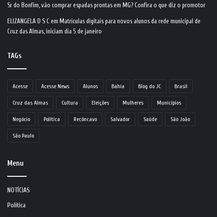
Sr do Bonfim, vão comprar espadas prontas em MG? Confira o que diz o promotor
ELIZANGELA D S C
em
Matrículas digitais para novos alunos da rede municipal de
Cruz das Almas, iniciam dia 5 de janeiro
TAGs
Acesse
Acesse News
Alunos
Bahia
Blog do JC
Brasil
Cruz das Almas
Cultura
Eleições
Mulheres
Municípios
Negócio
Política
Recôncavo
Salvador
Saúde
São João
São Paulo
Menu
NOTÍCIAS
Política