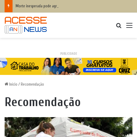
Morte inesperada pode agravar desequilíbrio financeiro das famílias
Procurar
M
PUBLICIDADE
Início
/
Recomendação
Recomendação