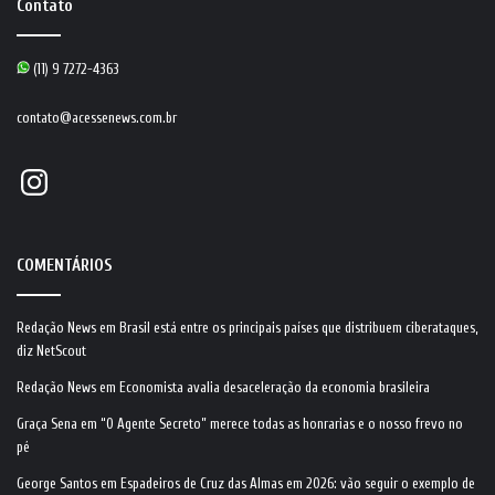
Contato
(11) 9 7272-4363
contato@acessenews.com.br
Instagram
COMENTÁRIOS
Redação News
em
Brasil está entre os principais países que distribuem ciberataques,
diz NetScout
Redação News
em
Economista avalia desaceleração da economia brasileira
Graça Sena
em
“O Agente Secreto” merece todas as honrarias e o nosso frevo no
pé
George Santos
em
Espadeiros de Cruz das Almas em 2026: vão seguir o exemplo de