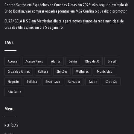
George Santos
em
Espadeiros de Cruz das Almas em 2026: vão seguir o exemplo de
Sr do Bonfim, vão comprar espadas prontas em MG? Confira o que diz o promotor
ELIZANGELA D S C
em
Matrículas digitais para novos alunos da rede municipal de
Cruz das Almas, iniciam dia 5 de janeiro
TAGs
Acesse
Acesse News
Alunos
Bahia
Blog do JC
Brasil
Cruz das Almas
Cultura
Eleições
Mulheres
Municípios
Negócio
Política
Recôncavo
Salvador
Saúde
São João
São Paulo
Menu
NOTÍCIAS