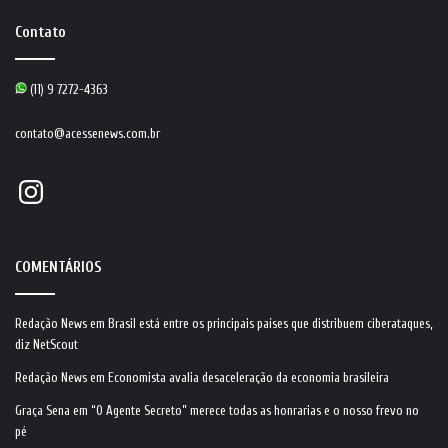
Contato
(11) 9 7272-4363
contato@acessenews.com.br
Instagram
COMENTÁRIOS
Redação News
em
Brasil está entre os principais países que distribuem ciberataques,
diz NetScout
Redação News
em
Economista avalia desaceleração da economia brasileira
Graça Sena
em
“O Agente Secreto” merece todas as honrarias e o nosso frevo no
pé