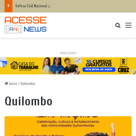
Defesa Civil Nacional alerta população para chegada do ciclone bomba ‘ventos superiores a 100 km/h’
Procurar
M
PUBLICIDADE
Início
/
Quilombo
Quilombo