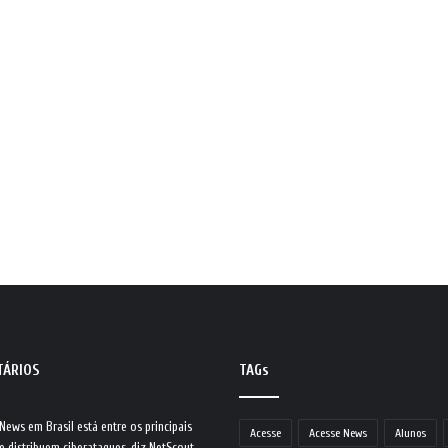
TÁRIOS
TAGs
 News
em
Brasil está entre os principais
Acesse
Acesse News
Alunos
e distribuem ciberataques, diz NetScout