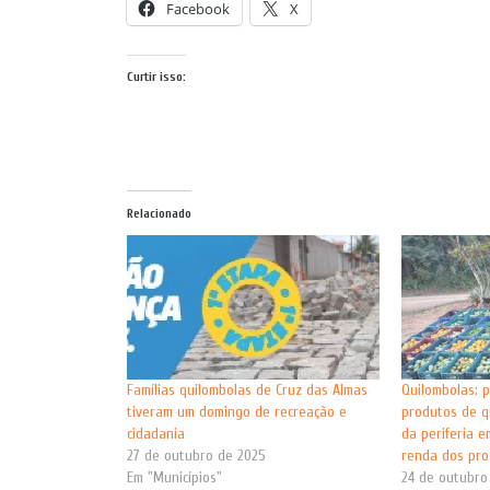
Facebook
X
Curtir isso:
Relacionado
Famílias quilombolas de Cruz das Almas
Quilombolas: p
tiveram um domingo de recreação e
produtos de q
cidadania
da periferia 
27 de outubro de 2025
renda dos pro
Em "Municípios"
24 de outubro