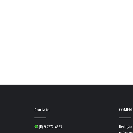
Contato
COMEN
Redação
(11) 9 7272-4363
países qu