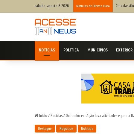
sábado, agosto 8 2026
Safra brasil
Notícias de Última Hora
NOTÍCIAS
POLÍTICA
MUNICÍPIOS
EXTERIOR
Início
/
Notícias
/
Quilombo em Ação leva atividades e para a B
Destaque
Negócios
Notícias