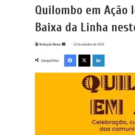
Quilombo em Ação l
Baixa da Linha nes
Mande
Redação News
22 de outubro de 2025
um
Facebook
X
Linkedin
e-
Compartilhar
mail