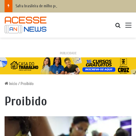
Safra brasileira de milho pode superar 140 milhões de toneladas
Procurar
M
PUBLICIDADE
Início
/
Proibido
Proibido