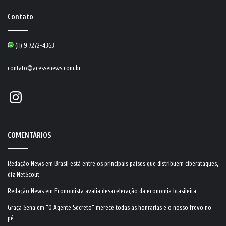
Contato
(11) 9 7272-4363
contato@acessenews.com.br
Instagram
COMENTÁRIOS
Redação News
em
Brasil está entre os principais países que distribuem ciberataques,
diz NetScout
Redação News
em
Economista avalia desaceleração da economia brasileira
Graça Sena
em
“O Agente Secreto” merece todas as honrarias e o nosso frevo no
pé