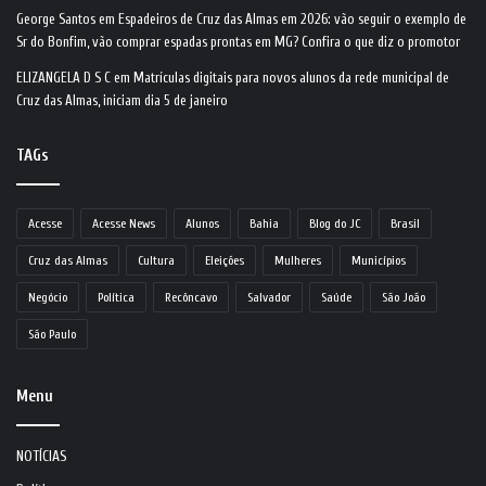
George Santos
em
Espadeiros de Cruz das Almas em 2026: vão seguir o exemplo de
Sr do Bonfim, vão comprar espadas prontas em MG? Confira o que diz o promotor
ELIZANGELA D S C
em
Matrículas digitais para novos alunos da rede municipal de
Cruz das Almas, iniciam dia 5 de janeiro
TAGs
Acesse
Acesse News
Alunos
Bahia
Blog do JC
Brasil
Cruz das Almas
Cultura
Eleições
Mulheres
Municípios
Negócio
Política
Recôncavo
Salvador
Saúde
São João
São Paulo
Menu
NOTÍCIAS