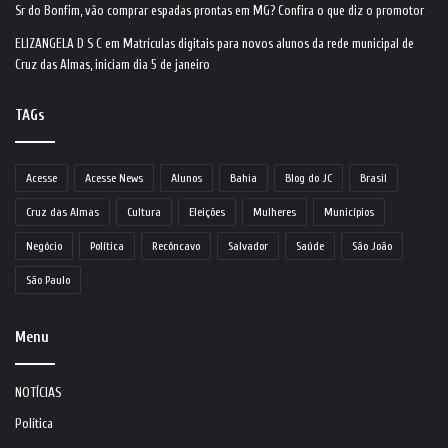
Sr do Bonfim, vão comprar espadas prontas em MG? Confira o que diz o promotor
ELIZANGELA D S C
em
Matrículas digitais para novos alunos da rede municipal de
Cruz das Almas, iniciam dia 5 de janeiro
TAGs
Acesse
Acesse News
Alunos
Bahia
Blog do JC
Brasil
Cruz das Almas
Cultura
Eleições
Mulheres
Municípios
Negócio
Política
Recôncavo
Salvador
Saúde
São João
São Paulo
Menu
NOTÍCIAS
Política