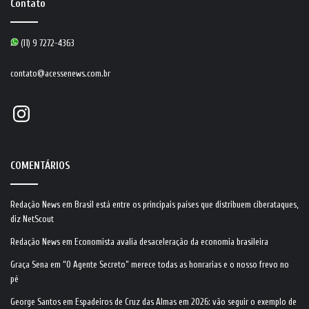
Contato
(11) 9 7272-4363
contato@acessenews.com.br
Instagram
COMENTÁRIOS
Redação News
em
Brasil está entre os principais países que distribuem ciberataques,
diz NetScout
Redação News
em
Economista avalia desaceleração da economia brasileira
Graça Sena
em
“O Agente Secreto” merece todas as honrarias e o nosso frevo no
pé
George Santos
em
Espadeiros de Cruz das Almas em 2026: vão seguir o exemplo de