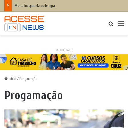
Morte inesperada pode agravar desequilíbrio financeiro das famílias
Procurar
M
PUBLICIDADE
Início
/
Progamação
Progamação