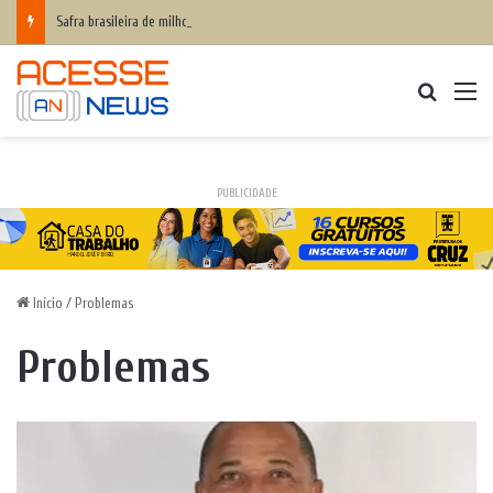
Safra brasileira de milho pode superar 140 milhões de toneladas
Procurar
M
PUBLICIDADE
Início
/
Problemas
Problemas