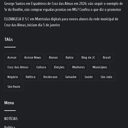
George Santos
em
Espadeiros de Cruz das Almas em 2026: vão seguir o exemplo de
Sr do Bonfim, vão comprar espadas prontas em MG? Confira o que diz o promotor
ELIZANGELA D S C
em
Matrículas digitais para novos alunos da rede municipal de
Cruz das Almas, iniciam dia 5 de janeiro
TAGs
Acesse
Acesse News
Alunos
Bahia
Blog do JC
Brasil
Cruz das Almas
Cultura
Eleições
Mulheres
Municípios
Negócio
Política
Recôncavo
Salvador
Saúde
São João
São Paulo
Menu
NOTÍCIAS
Política