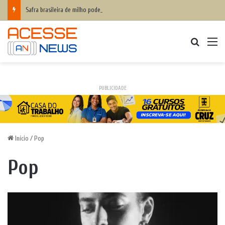
Safra brasileira de milho pode superar 140 milhões de toneladas
Procurar
M
PUBLICIDADE
Início
/
Pop
Pop