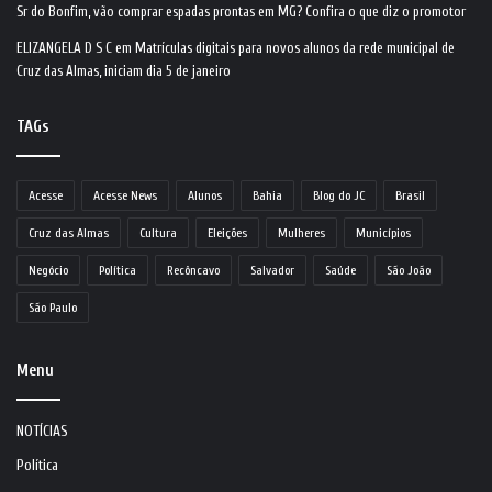
Sr do Bonfim, vão comprar espadas prontas em MG? Confira o que diz o promotor
ELIZANGELA D S C
em
Matrículas digitais para novos alunos da rede municipal de
Cruz das Almas, iniciam dia 5 de janeiro
TAGs
Acesse
Acesse News
Alunos
Bahia
Blog do JC
Brasil
Cruz das Almas
Cultura
Eleições
Mulheres
Municípios
Negócio
Política
Recôncavo
Salvador
Saúde
São João
São Paulo
Menu
NOTÍCIAS
Política