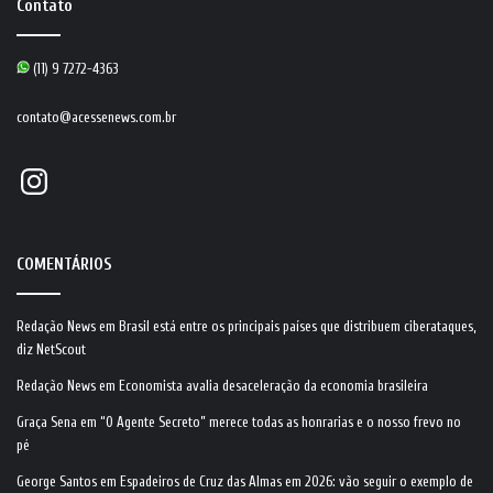
Contato
(11) 9 7272-4363
contato@acessenews.com.br
Instagram
COMENTÁRIOS
Redação News
em
Brasil está entre os principais países que distribuem ciberataques,
diz NetScout
Redação News
em
Economista avalia desaceleração da economia brasileira
Graça Sena
em
“O Agente Secreto” merece todas as honrarias e o nosso frevo no
pé
George Santos
em
Espadeiros de Cruz das Almas em 2026: vão seguir o exemplo de