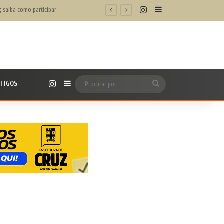
Instagram
Barra Lateral
m/h’
Instagram
TIGOS
Barra Lateral
Procurar
por