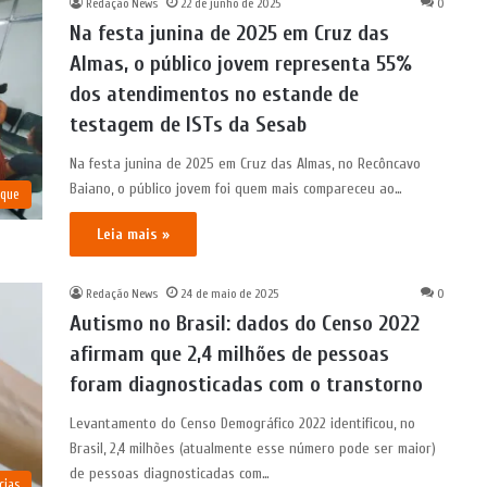
Redação News
22 de junho de 2025
0
Na festa junina de 2025 em Cruz das
Almas, o público jovem representa 55%
dos atendimentos no estande de
testagem de ISTs da Sesab
Na festa junina de 2025 em Cruz das Almas, no Recôncavo
Baiano, o público jovem foi quem mais compareceu ao…
aque
Leia mais »
Redação News
24 de maio de 2025
0
Autismo no Brasil: dados do Censo 2022
afirmam que 2,4 milhões de pessoas
foram diagnosticadas com o transtorno
Levantamento do Censo Demográfico 2022 identificou, no
Brasil, 2,4 milhões (atualmente esse número pode ser maior)
de pessoas diagnosticadas com…
cias