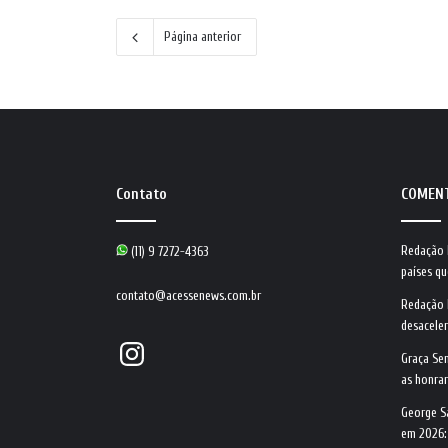
Página anterior
Contato
COMEN
Redação
(11) 9 7272-4363
países qu
contato@acessenews.com.br
Redação
desacele
Instagram
Graça Se
as honrar
George S
em 2026: