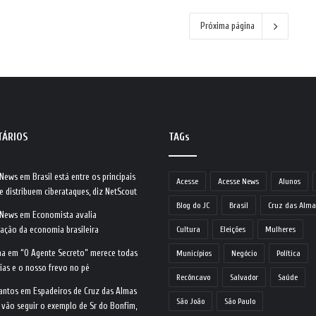
Próxima página
TÁRIOS
TAGs
 News
em
Brasil está entre os principais
Acesse
Acesse News
Alunos
e distribuem ciberataques, diz NetScout
Blog do JC
Brasil
Cruz das Alma
 News
em
Economista avalia
ração da economia brasileira
Cultura
Eleições
Mulheres
na
em
“O Agente Secreto” merece todas
Municípios
Negócio
Política
ias e o nosso frevo no pé
Recôncavo
Salvador
Saúde
antos
em
Espadeiros de Cruz das Almas
São João
São Paulo
 vão seguir o exemplo de Sr do Bonfim,