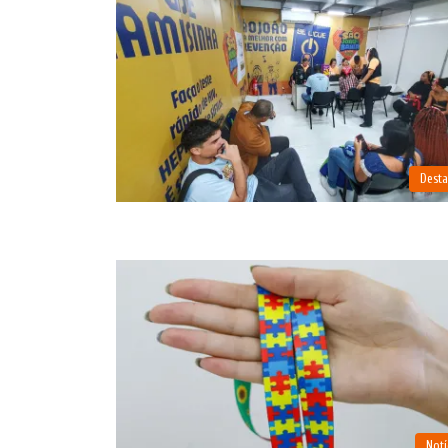
Dest
Notí