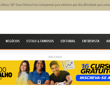
Civil Nacional alerta população para chegada do ciclone bomba ‘ventos superiores a 100 k
NEGÓCIOS
ESTILO & FAMOSOS
EDITORIAL
ENTREVISTA
AR
PUBLICIDADE