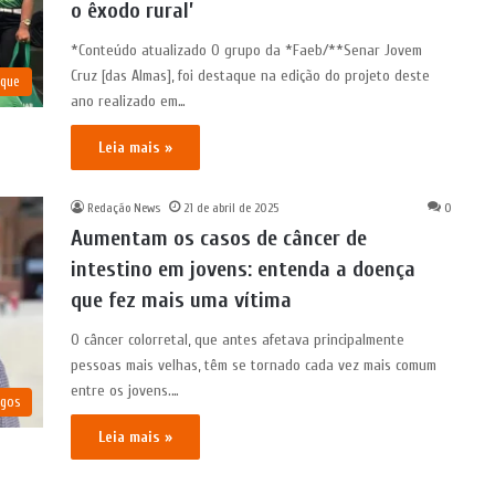
o êxodo rural’
*Conteúdo atualizado O grupo da *Faeb/**Senar Jovem
Cruz [das Almas], foi destaque na edição do projeto deste
aque
ano realizado em…
Leia mais »
Redação News
21 de abril de 2025
0
Aumentam os casos de câncer de
intestino em jovens: entenda a doença
que fez mais uma vítima
O câncer colorretal, que antes afetava principalmente
pessoas mais velhas, têm se tornado cada vez mais comum
entre os jovens.…
igos
Leia mais »