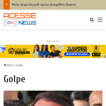
Morte inesperada pode agravar desequilíbrio financeiro das famílias
Procurar
M
PUBLICIDADE
Início
/
Golpe
Golpe