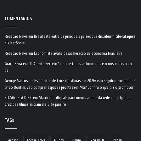
COMENTÁRIOS
Redação News
em
Brasil está entre os principais países que distribuem ciberataques,
diz NetScout
Redação News
em
Economista avalia desaceleração da economia brasileira
Graça Sena
em
“O Agente Secreto” merece todas as honrarias e o nosso frevo no
pé
George Santos
em
Espadeiros de Cruz das Almas em 2026: vão seguir o exemplo de
Sr do Bonfim, vão comprar espadas prontas em MG? Confira o que diz o promotor
ELIZANGELA D S C
em
Matrículas digitais para novos alunos da rede municipal de
Cruz das Almas, iniciam dia 5 de janeiro
TAGs
Acesse
Acesse News
Alunos
Bahia
Blog do JC
Brasil