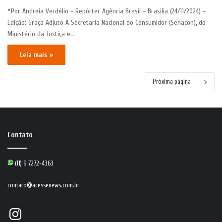
*Por Andreia Verdélio – Repórter Agência Brasil – Brasilia (24/11/2024) –
Edição: Graça Adjuto A Secretaria Nacional do Consumidor (Senacon), do
Ministério da Justiça e…
Leia mais »
Próxima página
Contato
(11) 9 7272-4363
contato@acessenews.com.br
Instagram