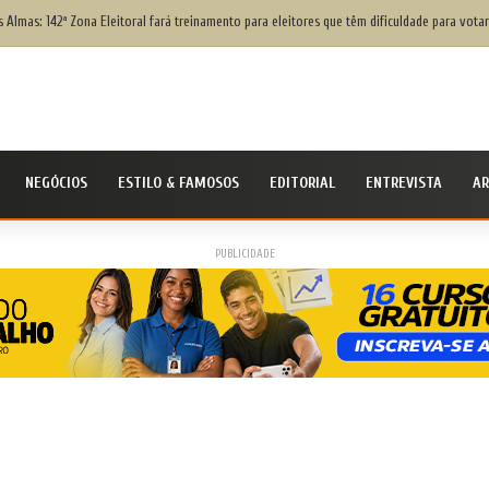
Civil Nacional alerta população para chegada do ciclone bomba ‘ventos superiores a 100 k
NEGÓCIOS
ESTILO & FAMOSOS
EDITORIAL
ENTREVISTA
AR
PUBLICIDADE