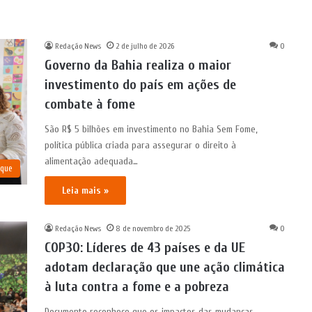
Redação News
2 de julho de 2026
0
Governo da Bahia realiza o maior
investimento do país em ações de
combate à fome
São R$ 5 bilhões em investimento no Bahia Sem Fome,
política pública criada para assegurar o direito à
alimentação adequada…
aque
Leia mais »
Redação News
8 de novembro de 2025
0
COP30: Líderes de 43 países e da UE
adotam declaração que une ação climática
à luta contra a fome e a pobreza
Documento reconhece que os impactos das mudanças