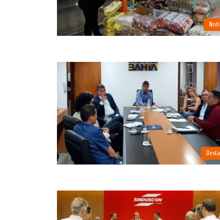
Notí
Dest