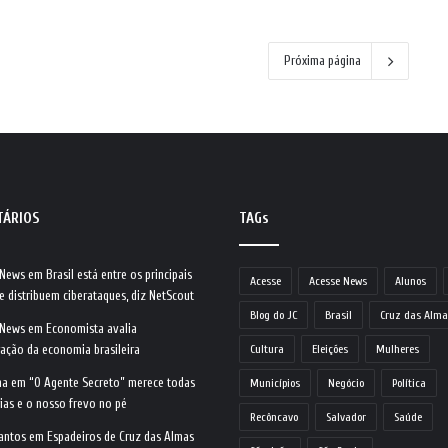
Próxima página
TÁRIOS
TAGs
 News
em
Brasil está entre os principais
Acesse
Acesse News
Alunos
e distribuem ciberataques, diz NetScout
Blog do JC
Brasil
Cruz das Alma
 News
em
Economista avalia
ração da economia brasileira
Cultura
Eleições
Mulheres
na
em
“O Agente Secreto” merece todas
Municípios
Negócio
Política
ias e o nosso frevo no pé
Recôncavo
Salvador
Saúde
antos
em
Espadeiros de Cruz das Almas