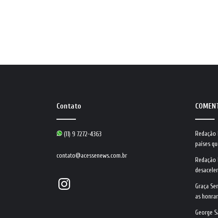
Contato
COMEN
Redação
(11) 9 7272-4363
países qu
contato@acessenews.com.br
Redação
desacele
Instagram
Graça Se
as honrar
George S