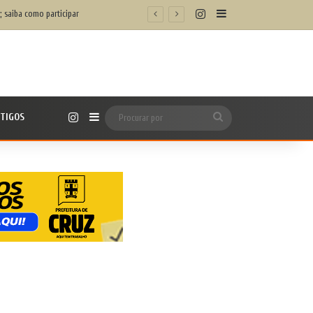
Instagram
Barra Lateral
m/h’
Instagram
TIGOS
Barra Lateral
Procurar
por