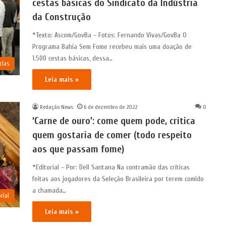
cestas básicas do Sindicato da Indústria
da Construção
*Texto: Ascom/GovBa – Fotos: Fernando Vivas/GovBa O
Programa Bahia Sem Fome recebeu mais uma doação de
1.500 cestas básicas, dessa…
cias
Leia mais »
Redação News
6 de dezembro de 2022
0
‘Carne de ouro’: come quem pode, critica
quem gostaria de comer (todo respeito
aos que passam fome)
*Editorial – Por: Dell Santana Na contramão das críticas
feitas aos jogadores da Seleção Brasileira por terem comido
a chamada…
rial
Leia mais »