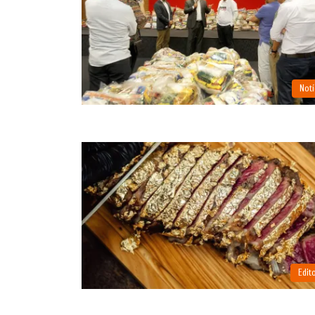
Notí
Edito