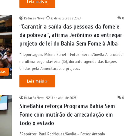
Leia mais »
Redação News
23 de outubro de 2023
0
“Garantir a saída das pessoas da fome e
da pobreza”, afirma Jerônimo ao entregar
projeto de lei do Bahia Sem Fome à Alba
*Reportagem: Milena Fahel – Fotos: Secom/GovBa Anunciado
na última segunda-feira (16), durante agenda das Nações
Unidas pela Alimentação, o projeto…
cias
Leia mais »
Redação News
13 de abril de 2023
0
SineBahia reforça Programa Bahia Sem
Fome com mutirão de arrecadação em
todo o estado
*Repórter: Raul Rodrigues/GovBa – Fotos: Antonio