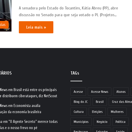
A senadora pelo Estado do Tocantins, Kátia Abreu (PP), abre
discussão no Senado para que seja votado o PL (Projetos…
cias
Leia mais »
TÁRIOS
TAGs
 News
em
Brasil está entre os principais
Acesse
Acesse News
Alunos
e distribuem ciberataques, diz NetScout
Blog do JC
Brasil
Cruz das Alma
 News
em
Economista avalia
ração da economia brasileira
Cultura
Eleições
Mulheres
na
em
“O Agente Secreto” merece todas
Municípios
Negócio
Política
ias e o nosso frevo no pé
Recôncavo
Salvador
Saúde