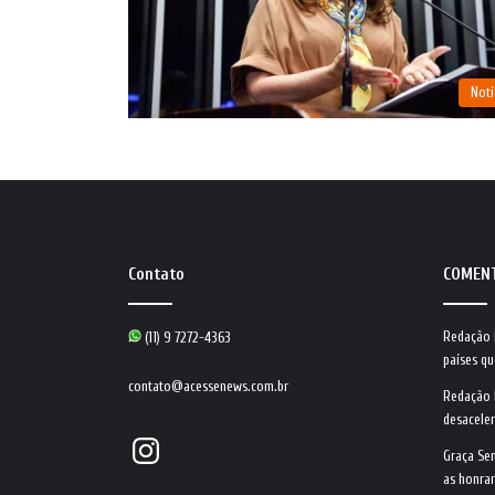
Notí
Contato
COMEN
Redação
(11) 9 7272-4363
países qu
contato@acessenews.com.br
Redação
desacele
Instagram
Graça Se
as honrar