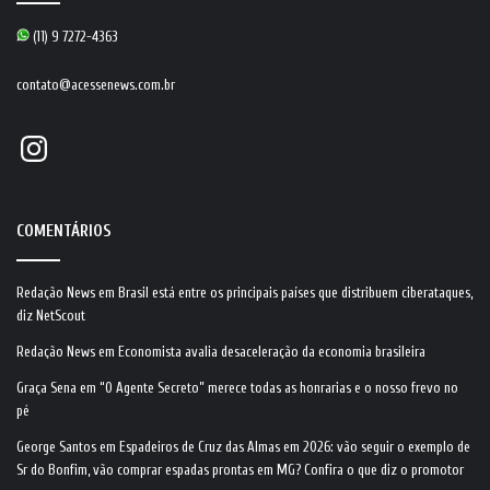
(11) 9 7272-4363
contato@acessenews.com.br
Instagram
COMENTÁRIOS
Redação News
em
Brasil está entre os principais países que distribuem ciberataques,
diz NetScout
Redação News
em
Economista avalia desaceleração da economia brasileira
Graça Sena
em
“O Agente Secreto” merece todas as honrarias e o nosso frevo no
pé
George Santos
em
Espadeiros de Cruz das Almas em 2026: vão seguir o exemplo de
Sr do Bonfim, vão comprar espadas prontas em MG? Confira o que diz o promotor