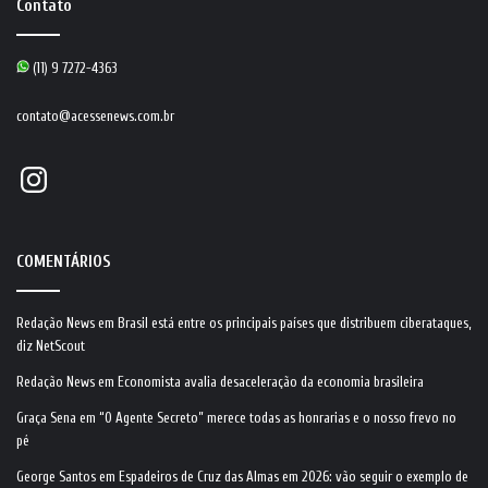
Contato
(11) 9 7272-4363
contato@acessenews.com.br
Instagram
COMENTÁRIOS
Redação News
em
Brasil está entre os principais países que distribuem ciberataques,
diz NetScout
Redação News
em
Economista avalia desaceleração da economia brasileira
Graça Sena
em
“O Agente Secreto” merece todas as honrarias e o nosso frevo no
pé
George Santos
em
Espadeiros de Cruz das Almas em 2026: vão seguir o exemplo de