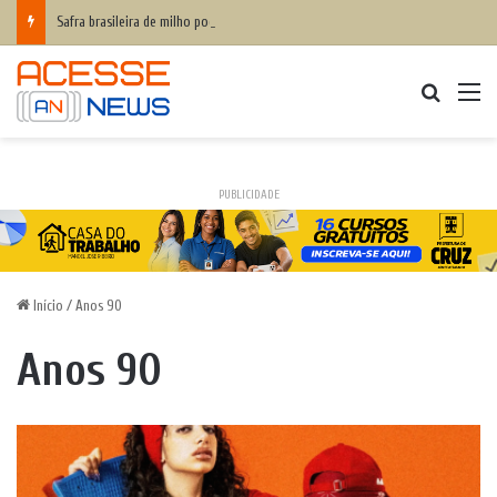
Safra brasileira de milho pode superar 140 milhões de toneladas
Procurar
M
PUBLICIDADE
Início
/
Anos 90
Anos 90