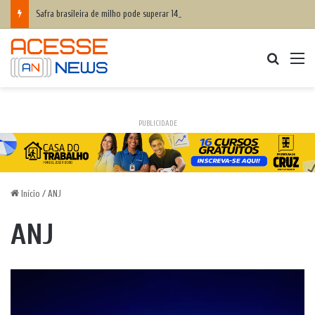
Safra brasileira de milho pode superar 140 milhões de toneladas
Procurar
M
PUBLICIDADE
Início
/
ANJ
ANJ