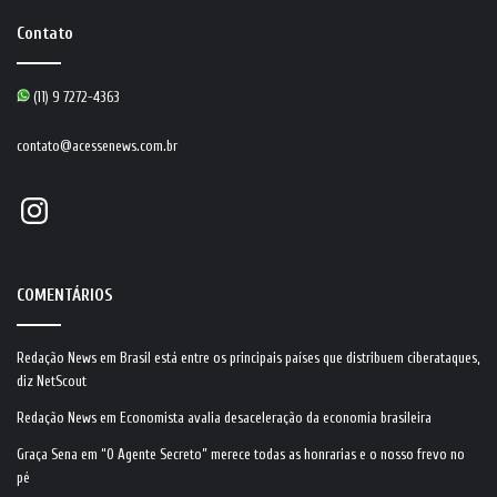
Contato
(11) 9 7272-4363
contato@acessenews.com.br
Instagram
COMENTÁRIOS
Redação News
em
Brasil está entre os principais países que distribuem ciberataques,
diz NetScout
Redação News
em
Economista avalia desaceleração da economia brasileira
Graça Sena
em
“O Agente Secreto” merece todas as honrarias e o nosso frevo no
pé