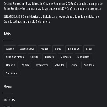
George Santos
em
Espadeiros de Cruz das Almas em 2026: vão seguir o exemplo de
Sr do Bonfim, vão comprar espadas prontas em MG? Confira o que diz o promotor
ELIZANGELA D S C
em
Matrículas digitais para novos alunos da rede municipal de
Cruz das Almas, iniciam dia 5 de janeiro
TAGs
Acesse
Acesse News
Alunos
Bahia
Blog do JC
Brasil
Cruz das Almas
Cultura
Eleições
Mulheres
Municípios
Negócio
Política
Recôncavo
Salvador
Saúde
São João
São Paulo
Menu
NOTÍCIAS