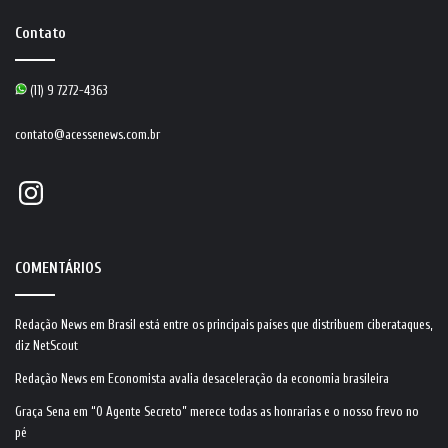
Contato
(11) 9 7272-4363
contato@acessenews.com.br
Instagram
COMENTÁRIOS
Redação News
em
Brasil está entre os principais países que distribuem ciberataques,
diz NetScout
Redação News
em
Economista avalia desaceleração da economia brasileira
Graça Sena
em
“O Agente Secreto” merece todas as honrarias e o nosso frevo no
pé