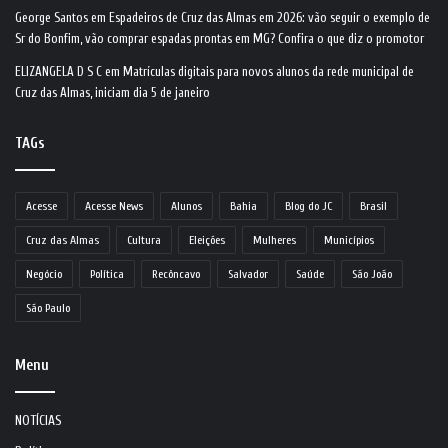
George Santos
em
Espadeiros de Cruz das Almas em 2026: vão seguir o exemplo de
Sr do Bonfim, vão comprar espadas prontas em MG? Confira o que diz o promotor
ELIZANGELA D S C
em
Matrículas digitais para novos alunos da rede municipal de
Cruz das Almas, iniciam dia 5 de janeiro
TAGs
Acesse
Acesse News
Alunos
Bahia
Blog do JC
Brasil
Cruz das Almas
Cultura
Eleições
Mulheres
Municípios
Negócio
Política
Recôncavo
Salvador
Saúde
São João
São Paulo
Menu
NOTÍCIAS