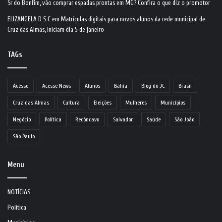
Sr do Bonfim, vão comprar espadas prontas em MG? Confira o que diz o promotor
ELIZANGELA D S C
em
Matrículas digitais para novos alunos da rede municipal de
Cruz das Almas, iniciam dia 5 de janeiro
TAGs
Acesse
Acesse News
Alunos
Bahia
Blog do JC
Brasil
Cruz das Almas
Cultura
Eleições
Mulheres
Municípios
Negócio
Política
Recôncavo
Salvador
Saúde
São João
São Paulo
Menu
NOTÍCIAS
Política