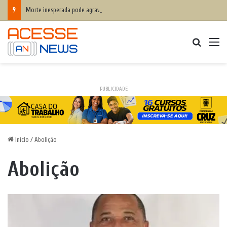
Morte inesperada pode agravar desequilíbrio financeiro das famílias
Procurar
M
PUBLICIDADE
Início
/
Abolição
Abolição