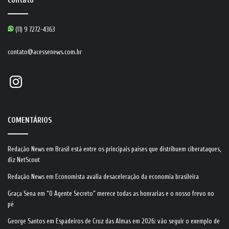
Contato
(11) 9 7272-4363
contato@acessenews.com.br
Instagram
COMENTÁRIOS
Redação News
em
Brasil está entre os principais países que distribuem ciberataques,
diz NetScout
Redação News
em
Economista avalia desaceleração da economia brasileira
Graça Sena
em
“O Agente Secreto” merece todas as honrarias e o nosso frevo no
pé
George Santos
em
Espadeiros de Cruz das Almas em 2026: vão seguir o exemplo de