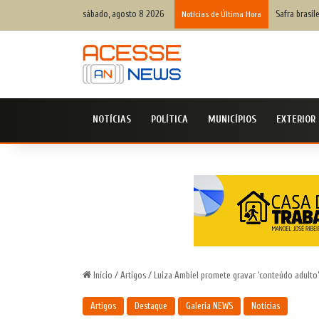
sábado, agosto 8 2026
Safra brasil
Notícias de Última Hora
NOTÍCIAS
POLÍTICA
MUNICÍPIOS
EXTERIOR
Início
/
Artigos
/
Luiza Ambiel promete gravar ‘conteúdo adulto’
Artigos
Destaque
Galeria NEWS
Notícias