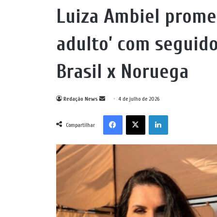
Luiza Ambiel prome
adulto’ com seguido
Brasil x Noruega
Mande
Redação News
4 de julho de 2026
um
Facebook
X
Linkedin
e-
Compartilhar
mail