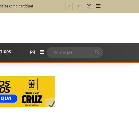
Instagram
Barra Lateral
/h’
Instagram
TIGOS
Barra Lateral
Procurar
por