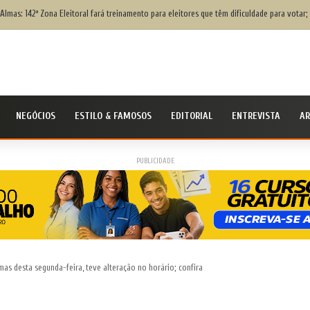
ivil Nacional alerta população para chegada do ciclone bomba ‘ventos superiores a 100 km
NEGÓCIOS
ESTILO & FAMOSOS
EDITORIAL
ENTREVISTA
AR
PUBLICIDADE
as desta segunda-feira, teve alteração no horário; confira