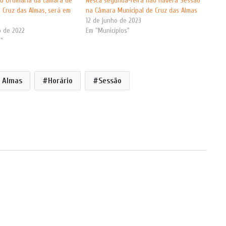
o Ordinária da câmara de
Nesta segunda-feira não haverá Sessão
 Cruz das Almas, será em
na Câmara Municipal de Cruz das Almas
12 de junho de 2023
 de 2022
Em "Municípios"
s"
s Almas
Horário
Sessão