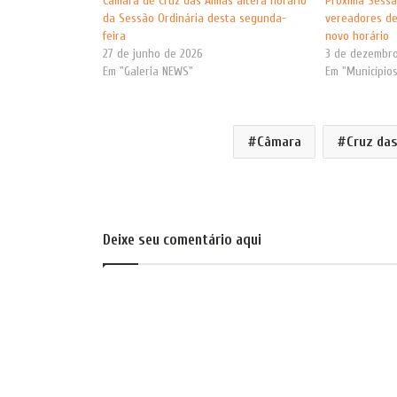
Câmara de Cruz das Almas altera horário
Próxima Sessã
da Sessão Ordinária desta segunda-
vereadores de
feira
novo horário
27 de junho de 2026
3 de dezembro
Em "Galeria NEWS"
Em "Município
Câmara
Cruz da
Deixe seu comentário aqui