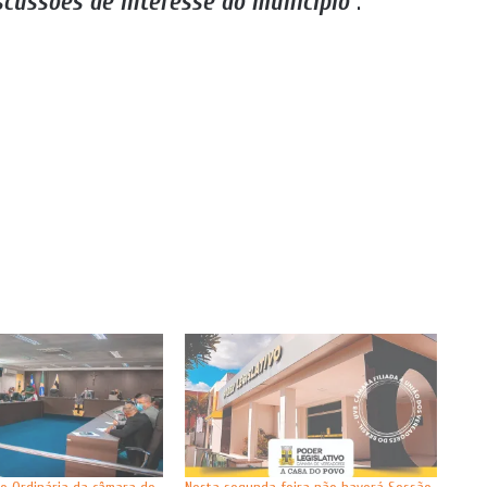
iscussões de interesse do município
”.