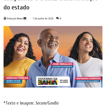
do estado
Mande
Redação News
7 de junho de 2026
0
um
e-
mail
*Texto e Imagem:
Secom/GovBa