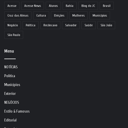
Acesse
Acesse News
Alunos
Bahia
Blog do JC
Brasil
Cruz das Almas
Cultura
Eleições
Mulheres
Municípios
Negócio
Política
Recôncavo
Salvador
Saúde
São João
São Paulo
Menu
NOTÍCIAS
Política
Municípios
Exterior
NEGÓCIOS
Estilo & Famosos
Editorial