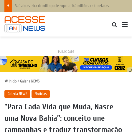
Gestão pública e sistema público de saúde no Brasil
Procurar
M
PUBLICIDADE
Início
/
Galeria NEWS
Galeria NEWS
Notícias
”Para Cada Vida que Muda, Nasce
uma Nova Bahia”: conceito une
campanhas e traduz transformação