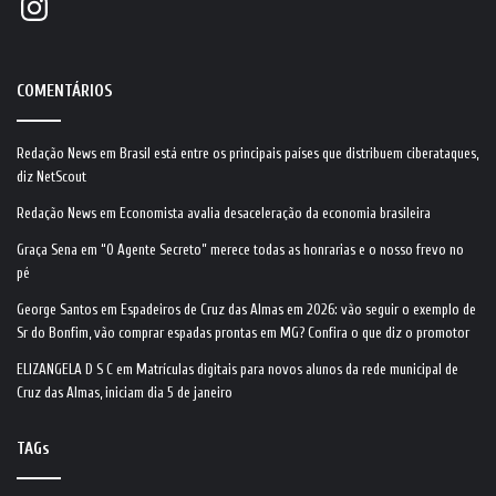
COMENTÁRIOS
Redação News
em
Brasil está entre os principais países que distribuem ciberataques,
diz NetScout
Redação News
em
Economista avalia desaceleração da economia brasileira
Graça Sena
em
“O Agente Secreto” merece todas as honrarias e o nosso frevo no
pé
George Santos
em
Espadeiros de Cruz das Almas em 2026: vão seguir o exemplo de
Sr do Bonfim, vão comprar espadas prontas em MG? Confira o que diz o promotor
ELIZANGELA D S C
em
Matrículas digitais para novos alunos da rede municipal de
Cruz das Almas, iniciam dia 5 de janeiro
TAGs