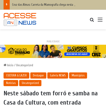
Cruz das Almas: Carreta da Mamografia chega nesta quinta-feira para realizar exames em mulheres de 50 a 74 anos
Procurar
M
PUBLICIDADE
Início
/
Uncategorized
CULTURA & LAZER
Destaque
Galeria NEWS
Municípios
Notícias
Uncategorized
Neste sábado tem forró e samba na
Casa da Cultura, com entrada