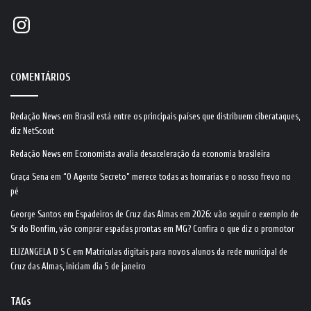
Instagram
COMENTÁRIOS
Redação News
em
Brasil está entre os principais países que distribuem ciberataques,
diz NetScout
Redação News
em
Economista avalia desaceleração da economia brasileira
Graça Sena
em
“O Agente Secreto” merece todas as honrarias e o nosso frevo no
pé
George Santos
em
Espadeiros de Cruz das Almas em 2026: vão seguir o exemplo de
Sr do Bonfim, vão comprar espadas prontas em MG? Confira o que diz o promotor
ELIZANGELA D S C
em
Matrículas digitais para novos alunos da rede municipal de
Cruz das Almas, iniciam dia 5 de janeiro
TAGs