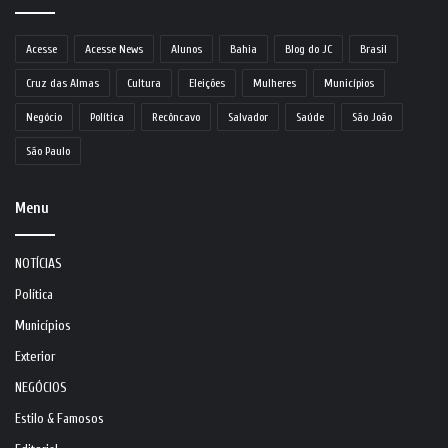
Acesse
Acesse News
Alunos
Bahia
Blog do JC
Brasil
Cruz das Almas
Cultura
Eleições
Mulheres
Municípios
Negócio
Política
Recôncavo
Salvador
Saúde
São João
São Paulo
Menu
NOTÍCIAS
Política
Municípios
Exterior
NEGÓCIOS
Estilo & Famosos