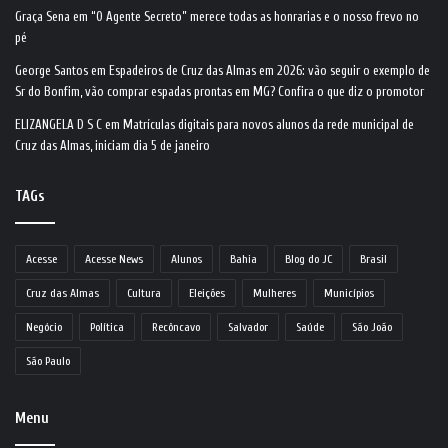
Graça Sena
em
“O Agente Secreto” merece todas as honrarias e o nosso frevo no
pé
George Santos
em
Espadeiros de Cruz das Almas em 2026: vão seguir o exemplo de
Sr do Bonfim, vão comprar espadas prontas em MG? Confira o que diz o promotor
ELIZANGELA D S C
em
Matrículas digitais para novos alunos da rede municipal de
Cruz das Almas, iniciam dia 5 de janeiro
TAGs
Acesse
Acesse News
Alunos
Bahia
Blog do JC
Brasil
Cruz das Almas
Cultura
Eleições
Mulheres
Municípios
Negócio
Política
Recôncavo
Salvador
Saúde
São João
São Paulo
Menu