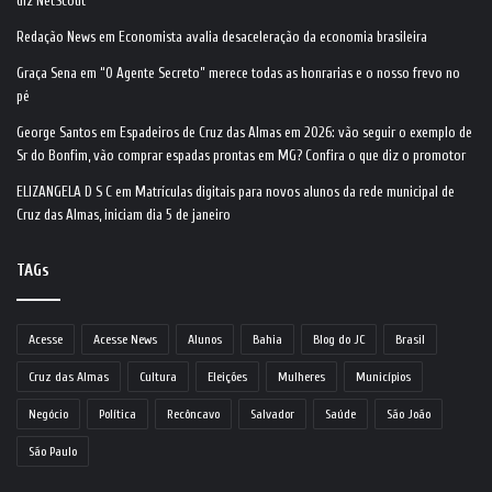
diz NetScout
Redação News
em
Economista avalia desaceleração da economia brasileira
Graça Sena
em
“O Agente Secreto” merece todas as honrarias e o nosso frevo no
pé
George Santos
em
Espadeiros de Cruz das Almas em 2026: vão seguir o exemplo de
Sr do Bonfim, vão comprar espadas prontas em MG? Confira o que diz o promotor
ELIZANGELA D S C
em
Matrículas digitais para novos alunos da rede municipal de
Cruz das Almas, iniciam dia 5 de janeiro
TAGs
Acesse
Acesse News
Alunos
Bahia
Blog do JC
Brasil
Cruz das Almas
Cultura
Eleições
Mulheres
Municípios
Negócio
Política
Recôncavo
Salvador
Saúde
São João
São Paulo