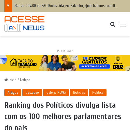
Balcão GOV.BR do SAC Rodoviária, em Salvador, ajuda baianos com dificuldades de acesso a serviços digitais
Procurar
M
PUBLICIDADE
Início
/
Artigos
Artigos
Destaque
Galeria NEWS
Notícias
Política
Ranking dos Políticos divulga lista
com os 100 melhores parlamentares
do país