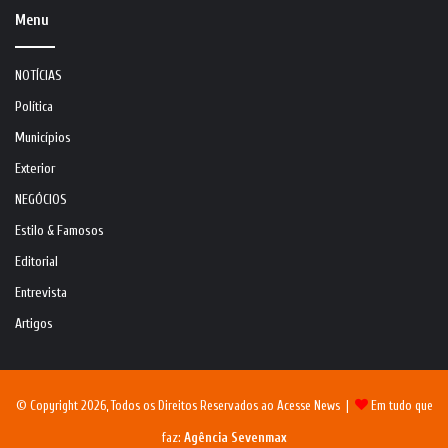
Menu
NOTÍCIAS
Política
Municípios
Exterior
NEGÓCIOS
Estilo & Famosos
Editorial
Entrevista
Artigos
© Copyright 2026, Todos os Direitos Reservados ao Acesse News |
Em tudo que
faz:
Agência Sevenmax