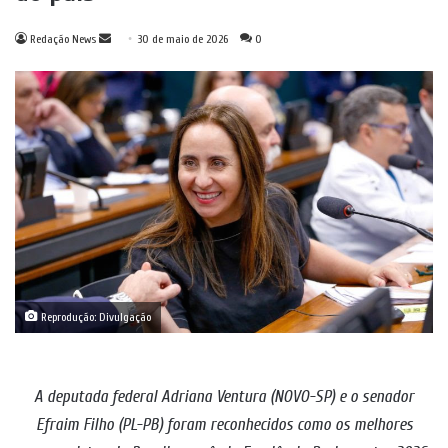
Mande
Redação News
30 de maio de 2026
0
um
e-
mail
Reprodução: Divulgação
A deputada federal Adriana Ventura (NOVO-SP) e o senador
Efraim Filho (PL-PB) foram reconhecidos como os melhores