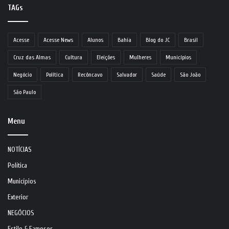
TAGs
Acesse
Acesse News
Alunos
Bahia
Blog do JC
Brasil
Cruz das Almas
Cultura
Eleições
Mulheres
Municípios
Negócio
Política
Recôncavo
Salvador
Saúde
São João
São Paulo
Menu
NOTÍCIAS
Política
Municípios
Exterior
NEGÓCIOS