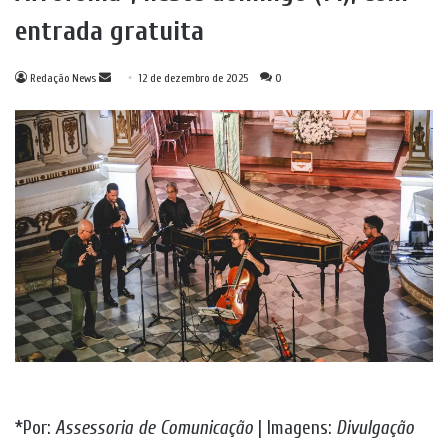
entrada gratuita
Mande
Redação News
12 de dezembro de 2025
0
um
e-
mail
*Por:
Assessoria de Comunicação
| Imagens:
Divulgação