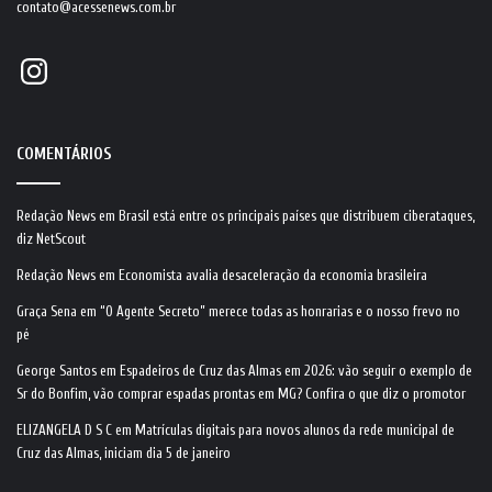
contato@acessenews.com.br
Instagram
COMENTÁRIOS
Redação News
em
Brasil está entre os principais países que distribuem ciberataques,
diz NetScout
Redação News
em
Economista avalia desaceleração da economia brasileira
Graça Sena
em
“O Agente Secreto” merece todas as honrarias e o nosso frevo no
pé
George Santos
em
Espadeiros de Cruz das Almas em 2026: vão seguir o exemplo de
Sr do Bonfim, vão comprar espadas prontas em MG? Confira o que diz o promotor
ELIZANGELA D S C
em
Matrículas digitais para novos alunos da rede municipal de
Cruz das Almas, iniciam dia 5 de janeiro