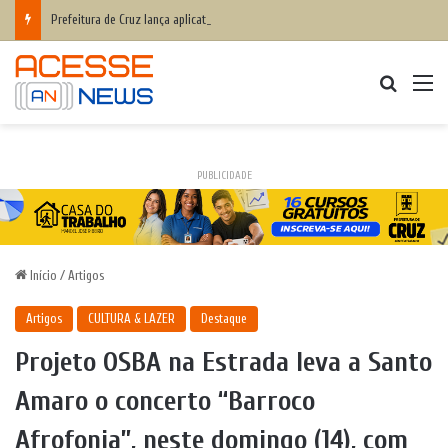
Prefeitura de Cruz lança aplicativo Fala Cruz para aproximar ainda mais a populaçãoda gestão municipal
Procurar
M
PUBLICIDADE
Início
/
Artigos
Artigos
CULTURA & LAZER
Destaque
Projeto OSBA na Estrada leva a Santo
Amaro o concerto “Barroco
Afrofonia”, neste domingo (14), com