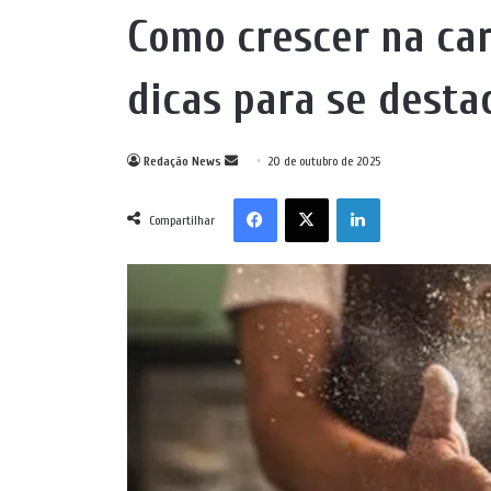
Como crescer na car
dicas para se desta
Mande
Redação News
20 de outubro de 2025
um
Facebook
X
Linkedin
e-
Compartilhar
mail