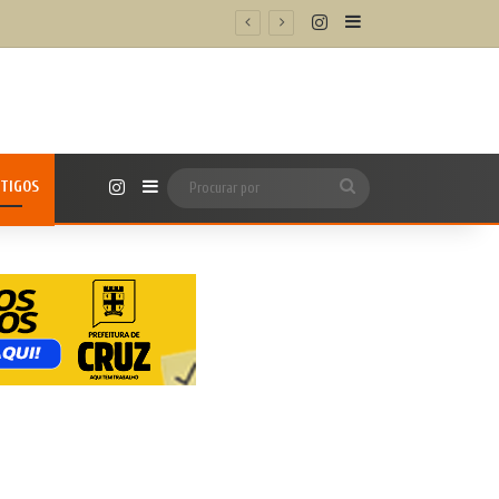
Instagram
Barra Lateral
/h’
Instagram
TIGOS
Barra Lateral
Procurar
por