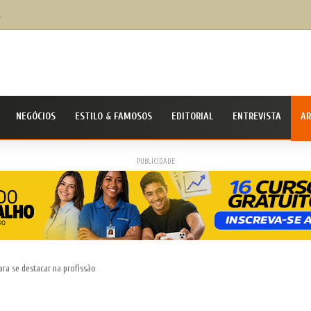
ivil Nacional alerta população para chegada do ciclone bomba ‘ventos superiores a 100 km
NEGÓCIOS
ESTILO & FAMOSOS
EDITORIAL
ENTREVISTA
AR
PUBLICIDADE
ara se destacar na profissão